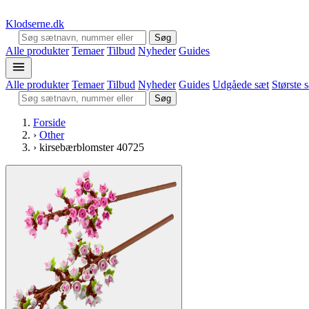
Klodserne
.dk
Søg
Alle produkter
Temaer
Tilbud
Nyheder
Guides
Alle produkter
Temaer
Tilbud
Nyheder
Guides
Udgåede sæt
Største 
Søg
Forside
›
Other
›
kirsebærblomster 40725