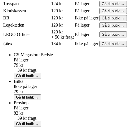
Toyspace
124 kr
På lager
Gå til butik →
Klodskassen
129 kr
På lager
Gå til butik →
BR
129 kr
Ikke på lager
Gå til butik →
Legekæden
129 kr
På lager
Gå til butik →
129 kr
LEGO
Officiel
På lager
Gå til butik →
+ 50 kr fragt
føtex
134 kr
Ikke på lager
Gå til butik →
CS Megastore
Bedste
På lager
79 kr
+ 39 kr fragt
Gå til butik →
Bilka
Ikke på lager
79 kr
Gå til butik →
Proshop
På lager
82 kr
+ 39 kr fragt
Gå til butik →