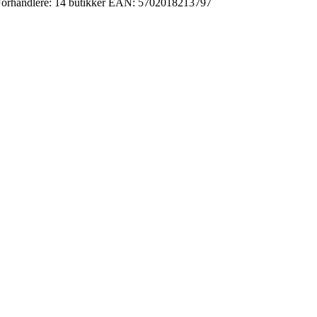
orhandlere:
14 butikker
EAN:
5702018213797