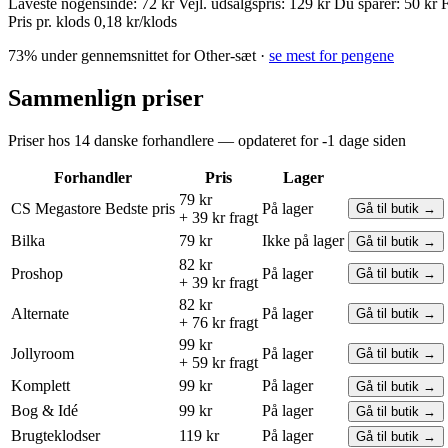
Laveste nogensinde:
72 kr
Vejl. udsalgspris:
129 kr
Du sparer:
50 kr
F
Pris pr. klods
0,18 kr/klods
73% under gennemsnittet for Other-sæt ·
se mest for pengene
Sammenlign priser
Priser hos 14 danske forhandlere — opdateret for -1 dage siden
Forhandler
Pris
Lager
79 kr
CS Megastore
Bedste pris
På lager
Gå til butik →
+ 39 kr fragt
Bilka
79 kr
Ikke på lager
Gå til butik →
82 kr
Proshop
På lager
Gå til butik →
+ 39 kr fragt
82 kr
Alternate
På lager
Gå til butik →
+ 76 kr fragt
99 kr
Jollyroom
På lager
Gå til butik →
+ 59 kr fragt
Komplett
99 kr
På lager
Gå til butik →
Bog & Idé
99 kr
På lager
Gå til butik →
Brugteklodser
119 kr
På lager
Gå til butik →