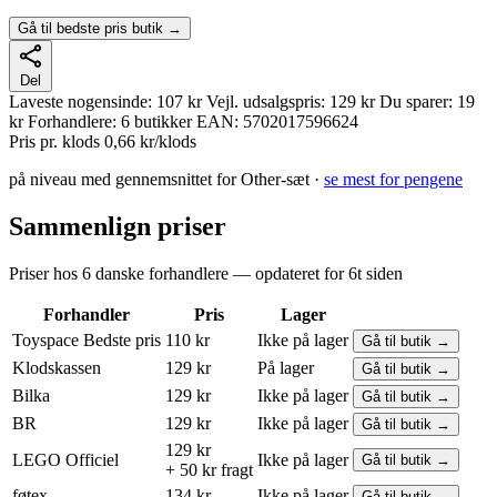
Gå til bedste pris butik →
Del
Laveste nogensinde:
107 kr
Vejl. udsalgspris:
129 kr
Du sparer:
19
kr
Forhandlere:
6 butikker
EAN:
5702017596624
Pris pr. klods
0,66 kr/klods
på niveau med gennemsnittet for Other-sæt ·
se mest for pengene
Sammenlign priser
Priser hos 6 danske forhandlere — opdateret for 6t siden
Forhandler
Pris
Lager
Toyspace
Bedste pris
110 kr
Ikke på lager
Gå til butik →
Klodskassen
129 kr
På lager
Gå til butik →
Bilka
129 kr
Ikke på lager
Gå til butik →
BR
129 kr
Ikke på lager
Gå til butik →
129 kr
LEGO
Officiel
Ikke på lager
Gå til butik →
+ 50 kr fragt
føtex
134 kr
Ikke på lager
Gå til butik →