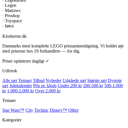
·
Legekæden
·
Legen
·
Matraws
·
Proshop
·
Toyspace
·
føtex
Klodserne
.dk
Danmarks mest komplette LEGO prissammenligning. Vi holder øje
med priserne hos 19 forhandlere — for dig.
Priser opdateres dagligt ✓
Udforsk
Alle sæt
Temaer
Tilbud
Nyheder
Udgåede sæt
Største sæt
Dyreste
sæt
Julekalender
Pris pr. klods
Under 200 kr
200-500 kr
500-1.000
kr
1.000-2.000 kr
Over 2.000 kr
Temaer
Star Wars™
City
Technic
Disney™
Other
Kategorier