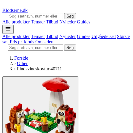
Klodserne
.dk
Søg
Alle produkter
Temaer
Tilbud
Nyheder
Guides
Alle produkter
Temaer
Tilbud
Nyheder
Guides
Udgåede sæt
Største
sæt
Pris pr. klods
Om siden
Søg
Forside
›
Other
›
Pindsvineskovtur 40711