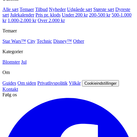
Alle sæt
Temaer
Tilbud
Nyheder
Udgåede sæt
Største sæt
Dyreste
sæt
Julekalender
Pris pr. klods
Under 200 kr
200-500 kr
500-1.000
kr
1.000-2.000 kr
Over 2.000 kr
Temaer
Star Wars™
City
Technic
Disney™
Other
Kategorier
Blomster
Jul
Om
Guides
Om siden
Privatlivspolitik
Vilkår
Cookieindstillinger
Kontakt
Følg os