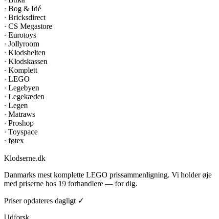
·
Bog & Idé
·
Bricksdirect
·
CS Megastore
·
Eurotoys
·
Jollyroom
·
Klodshelten
·
Klodskassen
·
Komplett
·
LEGO
·
Legebyen
·
Legekæden
·
Legen
·
Matraws
·
Proshop
·
Toyspace
·
føtex
Klodserne
.dk
Danmarks mest komplette LEGO prissammenligning. Vi holder øje
med priserne hos 19 forhandlere — for dig.
Priser opdateres dagligt ✓
Udforsk