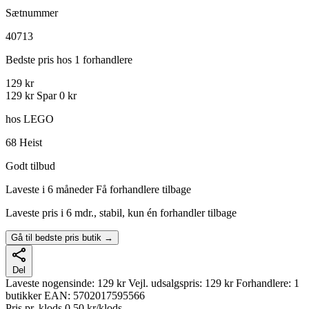
Sætnummer
40713
Bedste pris hos 1 forhandlere
129 kr
129 kr
Spar 0 kr
hos LEGO
68
Heist
Godt tilbud
Laveste i 6 måneder
Få forhandlere tilbage
Laveste pris i 6 mdr., stabil, kun én forhandler tilbage
Gå til bedste pris butik →
Del
Laveste nogensinde:
129 kr
Vejl. udsalgspris:
129 kr
Forhandlere:
1
butikker
EAN:
5702017595566
Pris pr. klods
0,50 kr/klods