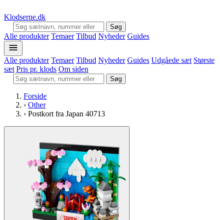
Klodserne
.dk
Søg
Alle produkter
Temaer
Tilbud
Nyheder
Guides
Alle produkter
Temaer
Tilbud
Nyheder
Guides
Udgåede sæt
Største
sæt
Pris pr. klods
Om siden
Søg
Forside
›
Other
›
Postkort fra Japan 40713