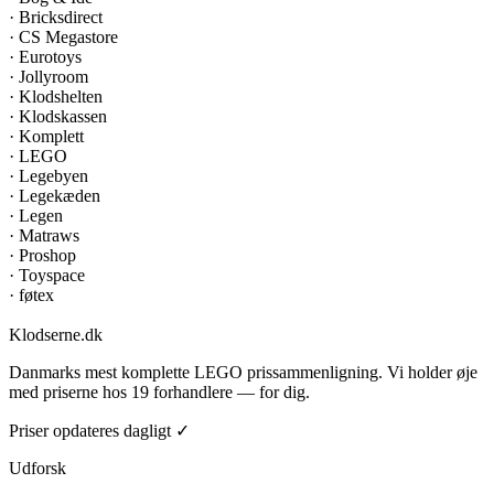
·
Bricksdirect
·
CS Megastore
·
Eurotoys
·
Jollyroom
·
Klodshelten
·
Klodskassen
·
Komplett
·
LEGO
·
Legebyen
·
Legekæden
·
Legen
·
Matraws
·
Proshop
·
Toyspace
·
føtex
Klodserne
.dk
Danmarks mest komplette LEGO prissammenligning. Vi holder øje
med priserne hos 19 forhandlere — for dig.
Priser opdateres dagligt ✓
Udforsk