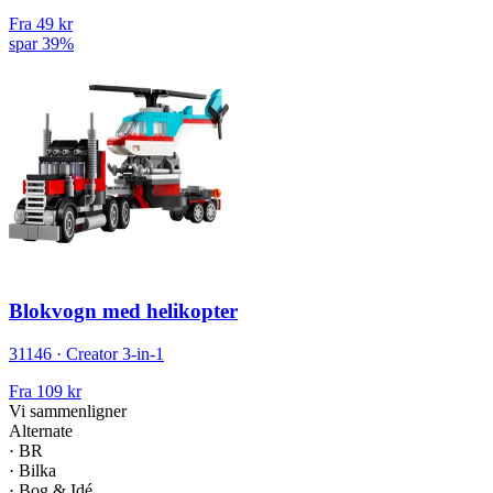
Fra
49 kr
spar 39%
Blokvogn med helikopter
31146 · Creator 3-in-1
Fra
109 kr
Vi sammenligner
Alternate
·
BR
·
Bilka
·
Bog & Idé