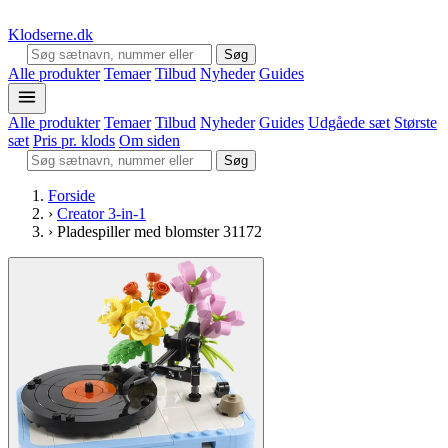
Klodserne
.dk
Søg
Alle produkter
Temaer
Tilbud
Nyheder
Guides
Alle produkter
Temaer
Tilbud
Nyheder
Guides
Udgåede sæt
Største
sæt
Pris pr. klods
Om siden
Søg
Forside
›
Creator 3-in-1
›
Pladespiller med blomster 31172