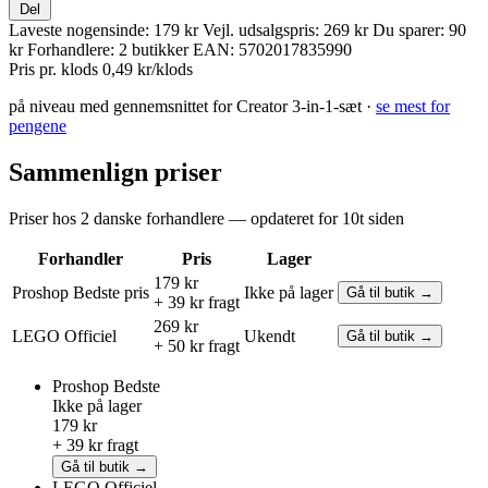
Del
Laveste nogensinde:
179 kr
Vejl. udsalgspris:
269 kr
Du sparer:
90
kr
Forhandlere:
2 butikker
EAN:
5702017835990
Pris pr. klods
0,49 kr/klods
på niveau med gennemsnittet for Creator 3-in-1-sæt ·
se mest for
pengene
Sammenlign priser
Priser hos 2 danske forhandlere — opdateret for 10t siden
Forhandler
Pris
Lager
179 kr
Proshop
Bedste pris
Ikke på lager
Gå til butik →
+ 39 kr fragt
269 kr
LEGO
Officiel
Ukendt
Gå til butik →
+ 50 kr fragt
Proshop
Bedste
Ikke på lager
179 kr
+ 39 kr fragt
Gå til butik →
LEGO
Officiel