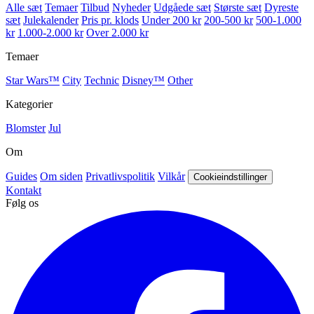
Alle sæt
Temaer
Tilbud
Nyheder
Udgåede sæt
Største sæt
Dyreste
sæt
Julekalender
Pris pr. klods
Under 200 kr
200-500 kr
500-1.000
kr
1.000-2.000 kr
Over 2.000 kr
Temaer
Star Wars™
City
Technic
Disney™
Other
Kategorier
Blomster
Jul
Om
Guides
Om siden
Privatlivspolitik
Vilkår
Cookieindstillinger
Kontakt
Følg os