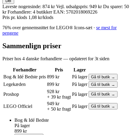
Del
Laveste nogensinde:
874 kr
Vejl. udsalgspris:
949 kr
Du sparer:
50
kr
Forhandlere:
4 butikker
EAN:
5702018069226
Pris pr. klods
1,08 kr/klods
76% over gennemsnittet for LEGO® Icons-sæt ·
se mest for
pengene
Sammenlign priser
Priser hos 4 danske forhandlere — opdateret for 3t siden
Forhandler
Pris
Lager
Bog & Idé
Bedste pris
899 kr
På lager
Gå til butik →
Legekæden
899 kr
På lager
Gå til butik →
928 kr
Proshop
På lager
Gå til butik →
+ 39 kr fragt
949 kr
LEGO
Officiel
På lager
Gå til butik →
+ 50 kr fragt
Bog & Idé
Bedste
På lager
899 kr