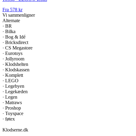
Fra
578 kr
Vi sammenligner
Alternate
·
BR
·
Bilka
·
Bog & Idé
·
Bricksdirect
·
CS Megastore
·
Eurotoys
·
Jollyroom
·
Klodshelten
·
Klodskassen
·
Komplett
·
LEGO
·
Legebyen
·
Legekæden
·
Legen
·
Matraws
·
Proshop
·
Toyspace
·
føtex
Klodserne
.dk