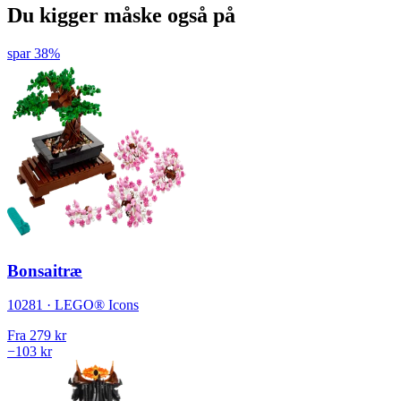
Du kigger måske også på
spar 38%
Bonsaitræ
10281 · LEGO® Icons
Fra
279 kr
−103 kr