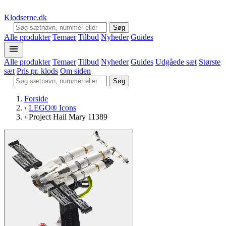
Klodserne
.dk
Søg
Alle produkter
Temaer
Tilbud
Nyheder
Guides
Alle produkter
Temaer
Tilbud
Nyheder
Guides
Udgåede sæt
Største
sæt
Pris pr. klods
Om siden
Søg
Forside
›
LEGO® Icons
›
Project Hail Mary 11389