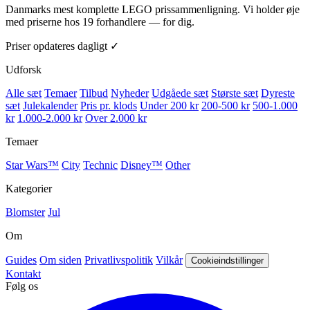
Danmarks mest komplette LEGO prissammenligning. Vi holder øje
med priserne hos 19 forhandlere — for dig.
Priser opdateres dagligt ✓
Udforsk
Alle sæt
Temaer
Tilbud
Nyheder
Udgåede sæt
Største sæt
Dyreste
sæt
Julekalender
Pris pr. klods
Under 200 kr
200-500 kr
500-1.000
kr
1.000-2.000 kr
Over 2.000 kr
Temaer
Star Wars™
City
Technic
Disney™
Other
Kategorier
Blomster
Jul
Om
Guides
Om siden
Privatlivspolitik
Vilkår
Cookieindstillinger
Kontakt
Følg os