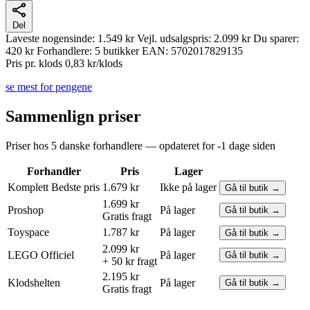
Del
Laveste nogensinde:
1.549 kr
Vejl. udsalgspris:
2.099 kr
Du sparer:
420 kr
Forhandlere:
5 butikker
EAN:
5702017829135
Pris pr. klods
0,83 kr/klods
se mest for pengene
Sammenlign priser
Priser hos 5 danske forhandlere — opdateret for -1 dage siden
Forhandler
Pris
Lager
Komplett
Bedste pris
1.679 kr
Ikke på lager
Gå til butik →
1.699 kr
Proshop
På lager
Gå til butik →
Gratis fragt
Toyspace
1.787 kr
På lager
Gå til butik →
2.099 kr
LEGO
Officiel
På lager
Gå til butik →
+ 50 kr fragt
2.195 kr
Klodshelten
På lager
Gå til butik →
Gratis fragt