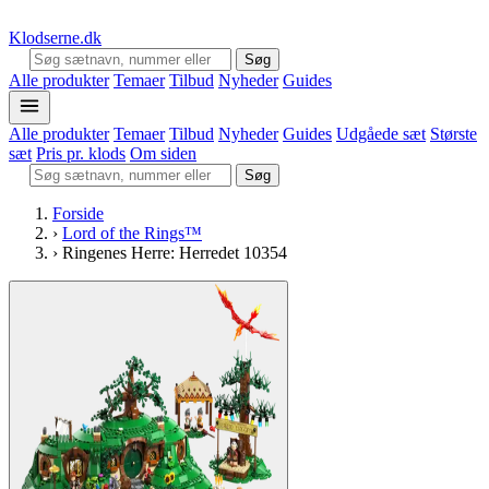
Klodserne
.dk
Søg
Alle produkter
Temaer
Tilbud
Nyheder
Guides
Alle produkter
Temaer
Tilbud
Nyheder
Guides
Udgåede sæt
Største
sæt
Pris pr. klods
Om siden
Søg
Forside
›
Lord of the Rings™
›
Ringenes Herre: Herredet 10354