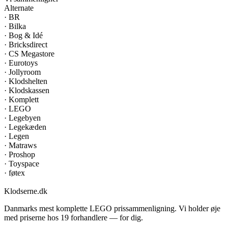
Alternate
·
BR
·
Bilka
·
Bog & Idé
·
Bricksdirect
·
CS Megastore
·
Eurotoys
·
Jollyroom
·
Klodshelten
·
Klodskassen
·
Komplett
·
LEGO
·
Legebyen
·
Legekæden
·
Legen
·
Matraws
·
Proshop
·
Toyspace
·
føtex
Klodserne
.dk
Danmarks mest komplette LEGO prissammenligning. Vi holder øje
med priserne hos 19 forhandlere — for dig.