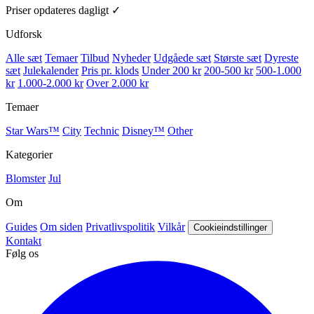
Priser opdateres dagligt ✓
Udforsk
Alle sæt
Temaer
Tilbud
Nyheder
Udgåede sæt
Største sæt
Dyreste
sæt
Julekalender
Pris pr. klods
Under 200 kr
200-500 kr
500-1.000
kr
1.000-2.000 kr
Over 2.000 kr
Temaer
Star Wars™
City
Technic
Disney™
Other
Kategorier
Blomster
Jul
Om
Guides
Om siden
Privatlivspolitik
Vilkår
Cookieindstillinger
Kontakt
Følg os