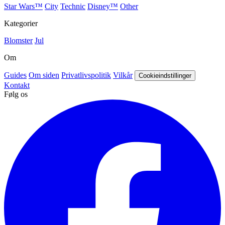
Star Wars™
City
Technic
Disney™
Other
Kategorier
Blomster
Jul
Om
Guides
Om siden
Privatlivspolitik
Vilkår
Cookieindstillinger
Kontakt
Følg os