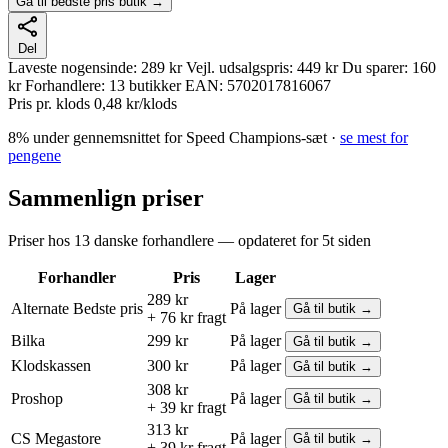
Gå til bedste pris butik →
Del
Laveste nogensinde:
289 kr
Vejl. udsalgspris:
449 kr
Du sparer:
160
kr
Forhandlere:
13 butikker
EAN:
5702017816067
Pris pr. klods
0,48 kr/klods
8% under gennemsnittet for Speed Champions-sæt ·
se mest for
pengene
Sammenlign priser
Priser hos 13 danske forhandlere — opdateret for 5t siden
Forhandler
Pris
Lager
289 kr
Alternate
Bedste pris
På lager
Gå til butik →
+ 76 kr fragt
Bilka
299 kr
På lager
Gå til butik →
Klodskassen
300 kr
På lager
Gå til butik →
308 kr
Proshop
På lager
Gå til butik →
+ 39 kr fragt
313 kr
CS Megastore
På lager
Gå til butik →
+ 39 kr fragt