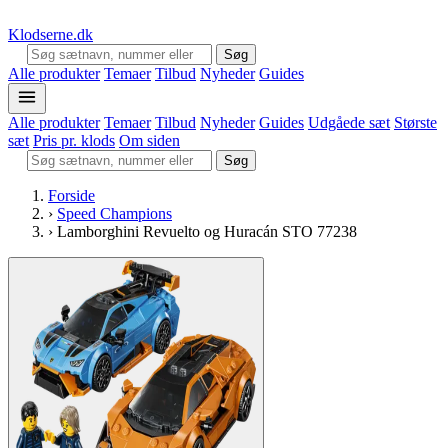
Klodserne
.dk
Søg
Alle produkter
Temaer
Tilbud
Nyheder
Guides
Alle produkter
Temaer
Tilbud
Nyheder
Guides
Udgåede sæt
Største
sæt
Pris pr. klods
Om siden
Søg
Forside
›
Speed Champions
›
Lamborghini Revuelto og Huracán STO 77238