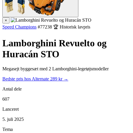
×
Speed Champions
#77238
🏆 Historisk lavpris
Lamborghini Revuelto og
Huracán STO
Megasejt byggesæt med 2 Lamborghini-legetøjsmodeller
Bedste pris hos Alternate
289 kr →
Antal dele
607
Lanceret
5. juli 2025
Tema