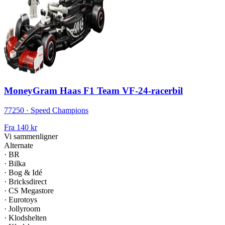
MoneyGram Haas F1 Team VF-24-racerbil
77250 · Speed Champions
Fra
140 kr
Vi sammenligner
Alternate
·
BR
·
Bilka
·
Bog & Idé
·
Bricksdirect
·
CS Megastore
·
Eurotoys
·
Jollyroom
·
Klodshelten