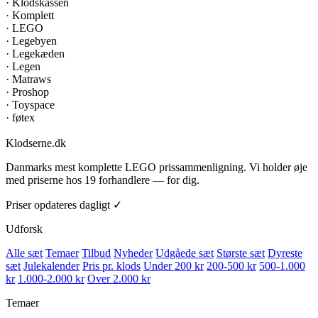
·
Klodskassen
·
Komplett
·
LEGO
·
Legebyen
·
Legekæden
·
Legen
·
Matraws
·
Proshop
·
Toyspace
·
føtex
Klodserne
.dk
Danmarks mest komplette LEGO prissammenligning. Vi holder øje
med priserne hos 19 forhandlere — for dig.
Priser opdateres dagligt ✓
Udforsk
Alle sæt
Temaer
Tilbud
Nyheder
Udgåede sæt
Største sæt
Dyreste
sæt
Julekalender
Pris pr. klods
Under 200 kr
200-500 kr
500-1.000
kr
1.000-2.000 kr
Over 2.000 kr
Temaer