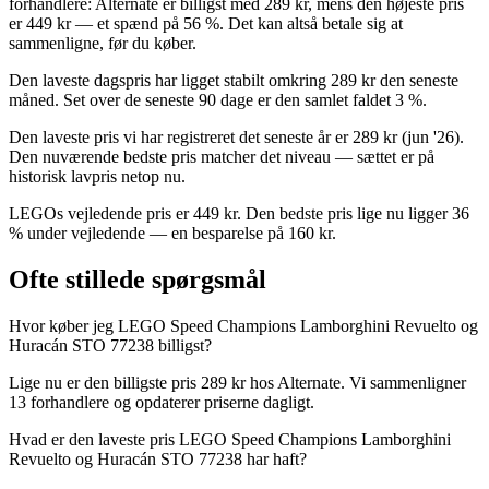
forhandlere: Alternate er billigst med 289 kr, mens den højeste pris
er 449 kr — et spænd på 56 %. Det kan altså betale sig at
sammenligne, før du køber.
Den laveste dagspris har ligget stabilt omkring 289 kr den seneste
måned. Set over de seneste 90 dage er den samlet faldet 3 %.
Den laveste pris vi har registreret det seneste år er 289 kr (jun '26).
Den nuværende bedste pris matcher det niveau — sættet er på
historisk lavpris netop nu.
LEGOs vejledende pris er 449 kr. Den bedste pris lige nu ligger 36
% under vejledende — en besparelse på 160 kr.
Ofte stillede spørgsmål
Hvor køber jeg LEGO Speed Champions Lamborghini Revuelto og
Huracán STO 77238 billigst?
Lige nu er den billigste pris 289 kr hos Alternate. Vi sammenligner
13 forhandlere og opdaterer priserne dagligt.
Hvad er den laveste pris LEGO Speed Champions Lamborghini
Revuelto og Huracán STO 77238 har haft?