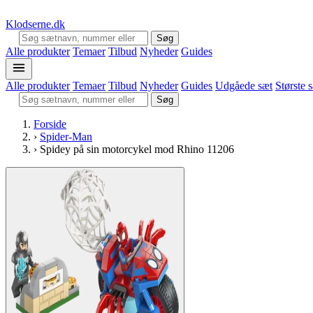
Klodserne
.dk
Søg
Alle produkter
Temaer
Tilbud
Nyheder
Guides
Alle produkter
Temaer
Tilbud
Nyheder
Guides
Udgåede sæt
Største 
Søg
Forside
›
Spider-Man
›
Spidey på sin motorcykel mod Rhino 11206