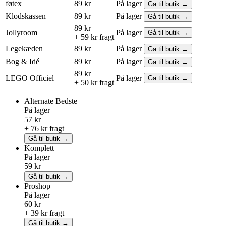
føtex
89 kr
På lager
Gå til butik →
Klodskassen
89 kr
På lager
Gå til butik →
89 kr
Jollyroom
På lager
Gå til butik →
+ 59 kr fragt
Legekæden
89 kr
På lager
Gå til butik →
Bog & Idé
89 kr
På lager
Gå til butik →
89 kr
LEGO
Officiel
På lager
Gå til butik →
+ 50 kr fragt
Alternate
Bedste
På lager
57 kr
+ 76 kr fragt
Gå til butik →
Komplett
På lager
59 kr
Gå til butik →
Proshop
På lager
60 kr
+ 39 kr fragt
Gå til butik →