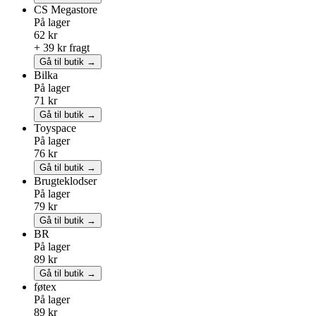
CS Megastore
På lager
62 kr
+ 39 kr fragt
Gå til butik →
Bilka
På lager
71 kr
Gå til butik →
Toyspace
På lager
76 kr
Gå til butik →
Brugteklodser
På lager
79 kr
Gå til butik →
BR
På lager
89 kr
Gå til butik →
føtex
På lager
89 kr