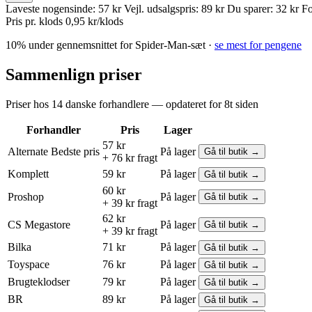
Laveste nogensinde:
57 kr
Vejl. udsalgspris:
89 kr
Du sparer:
32 kr
Fo
Pris pr. klods
0,95 kr/klods
10% under gennemsnittet for Spider-Man-sæt ·
se mest for pengene
Sammenlign priser
Priser hos 14 danske forhandlere — opdateret for 8t siden
Forhandler
Pris
Lager
57 kr
Alternate
Bedste pris
På lager
Gå til butik →
+ 76 kr fragt
Komplett
59 kr
På lager
Gå til butik →
60 kr
Proshop
På lager
Gå til butik →
+ 39 kr fragt
62 kr
CS Megastore
På lager
Gå til butik →
+ 39 kr fragt
Bilka
71 kr
På lager
Gå til butik →
Toyspace
76 kr
På lager
Gå til butik →
Brugteklodser
79 kr
På lager
Gå til butik →
BR
89 kr
På lager
Gå til butik →