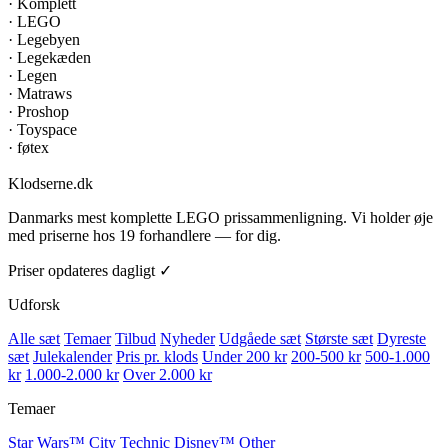
·
Komplett
·
LEGO
·
Legebyen
·
Legekæden
·
Legen
·
Matraws
·
Proshop
·
Toyspace
·
føtex
Klodserne
.dk
Danmarks mest komplette LEGO prissammenligning. Vi holder øje
med priserne hos 19 forhandlere — for dig.
Priser opdateres dagligt ✓
Udforsk
Alle sæt
Temaer
Tilbud
Nyheder
Udgåede sæt
Største sæt
Dyreste
sæt
Julekalender
Pris pr. klods
Under 200 kr
200-500 kr
500-1.000
kr
1.000-2.000 kr
Over 2.000 kr
Temaer
Star Wars™
City
Technic
Disney™
Other