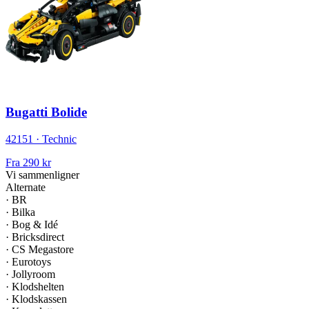
Bugatti Bolide
42151 · Technic
Fra
290 kr
Vi sammenligner
Alternate
·
BR
·
Bilka
·
Bog & Idé
·
Bricksdirect
·
CS Megastore
·
Eurotoys
·
Jollyroom
·
Klodshelten
·
Klodskassen