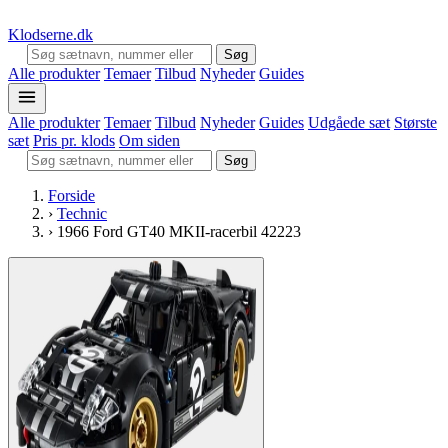
Klodserne
.dk
Søg
Alle produkter
Temaer
Tilbud
Nyheder
Guides
Alle produkter
Temaer
Tilbud
Nyheder
Guides
Udgåede sæt
Største
sæt
Pris pr. klods
Om siden
Søg
Forside
›
Technic
›
1966 Ford GT40 MKII-racerbil 42223