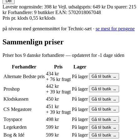
Del
Laveste nogensinde:
398 kr
Vejl. udsalgspris:
649 kr
Du sparer:
215
kr
Forhandlere:
9 butikker
EAN:
5702018067048
Pris pr. klods
0,55 kr/klods
på niveau med gennemsnittet for Technic-sæt ·
se mest for pengene
Sammenlign priser
Priser hos 9 danske forhandlere — opdateret for -1 dage siden
Forhandler
Pris
Lager
434 kr
Alternate
Bedste pris
På lager
Gå til butik →
+ 76 kr fragt
442 kr
Proshop
På lager
Gå til butik →
+ 39 kr fragt
Klodskassen
450 kr
På lager
Gå til butik →
451 kr
CS Megastore
På lager
Gå til butik →
+ 39 kr fragt
Toyspace
498 kr
På lager
Gå til butik →
Legekæden
599 kr
På lager
Gå til butik →
Bog & Idé
599 kr
På lager
Gå til butik →