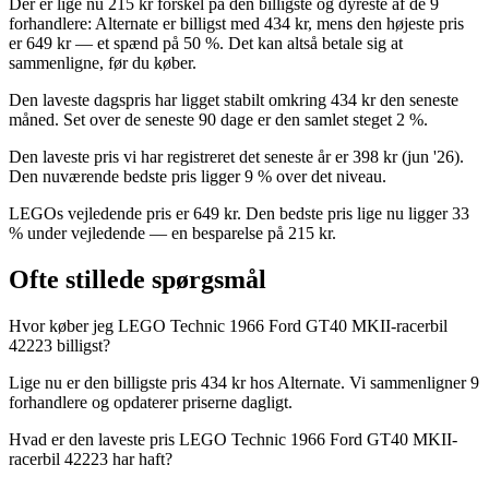
Der er lige nu 215 kr forskel på den billigste og dyreste af de 9
forhandlere: Alternate er billigst med 434 kr, mens den højeste pris
er 649 kr — et spænd på 50 %. Det kan altså betale sig at
sammenligne, før du køber.
Den laveste dagspris har ligget stabilt omkring 434 kr den seneste
måned. Set over de seneste 90 dage er den samlet steget 2 %.
Den laveste pris vi har registreret det seneste år er 398 kr (jun '26).
Den nuværende bedste pris ligger 9 % over det niveau.
LEGOs vejledende pris er 649 kr. Den bedste pris lige nu ligger 33
% under vejledende — en besparelse på 215 kr.
Ofte stillede spørgsmål
Hvor køber jeg LEGO Technic 1966 Ford GT40 MKII-racerbil
42223 billigst?
Lige nu er den billigste pris 434 kr hos Alternate. Vi sammenligner 9
forhandlere og opdaterer priserne dagligt.
Hvad er den laveste pris LEGO Technic 1966 Ford GT40 MKII-
racerbil 42223 har haft?