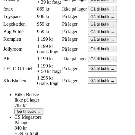
+ 39 kr fragt
føtex
869 kr
Ikke på lager
Gå til butik →
Toyspace
906 kr
På lager
Gå til butik →
Legekæden
959 kr
På lager
Gå til butik →
Bog & Idé
959 kr
På lager
Gå til butik →
Komplett
1.199 kr
På lager
Gå til butik →
1.199 kr
Jollyroom
På lager
Gå til butik →
Gratis fragt
BR
1.199 kr
Ikke på lager
Gå til butik →
1.199 kr
LEGO
Officiel
På lager
Gå til butik →
+ 50 kr fragt
1.295 kr
Klodshelten
På lager
Gå til butik →
Gratis fragt
Bilka
Bedste
Ikke på lager
782 kr
Gå til butik →
CS Megastore
På lager
840 kr
+ 39 kr fragt