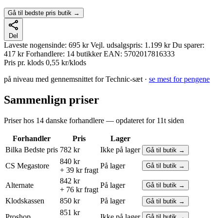
Gå til bedste pris butik →
Del
Laveste nogensinde:
695 kr
Vejl. udsalgspris:
1.199 kr
Du sparer:
417 kr
Forhandlere:
14 butikker
EAN:
5702017816333
Pris pr. klods
0,55 kr/klods
på niveau med gennemsnittet for Technic-sæt ·
se mest for pengene
Sammenlign priser
Priser hos 14 danske forhandlere — opdateret for 11t siden
Forhandler
Pris
Lager
Bilka
Bedste pris
782 kr
Ikke på lager
Gå til butik →
840 kr
CS Megastore
På lager
Gå til butik →
+ 39 kr fragt
842 kr
Alternate
På lager
Gå til butik →
+ 76 kr fragt
Klodskassen
850 kr
På lager
Gå til butik →
851 kr
Proshop
Ikke på lager
Gå til butik →