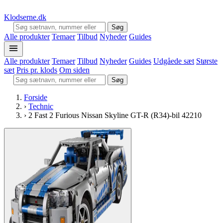
Klodserne
.dk
Søg
Alle produkter
Temaer
Tilbud
Nyheder
Guides
Alle produkter
Temaer
Tilbud
Nyheder
Guides
Udgåede sæt
Største
sæt
Pris pr. klods
Om siden
Søg
Forside
›
Technic
›
2 Fast 2 Furious Nissan Skyline GT-R (R34)-bil 42210