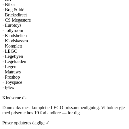
·
Bilka
·
Bog & Idé
·
Bricksdirect
·
CS Megastore
·
Eurotoys
·
Jollyroom
·
Klodshelten
·
Klodskassen
·
Komplett
·
LEGO
·
Legebyen
·
Legekæden
·
Legen
·
Matraws
·
Proshop
·
Toyspace
·
føtex
Klodserne
.dk
Danmarks mest komplette LEGO prissammenligning. Vi holder øje
med priserne hos 19 forhandlere — for dig.
Priser opdateres dagligt ✓