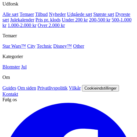
Udforsk
Alle sæt
Temaer
Tilbud
Nyheder
Udgåede sæt
Største sæt
Dyreste
sæt
Julekalender
Pris pr. klods
Under 200 kr
200-500 kr
500-1.000
kr
1.000-2.000 kr
Over 2.000 kr
Temaer
Star Wars™
City
Technic
Disney™
Other
Kategorier
Blomster
Jul
Om
Guides
Om siden
Privatlivspolitik
Vilkår
Cookieindstillinger
Kontakt
Følg os