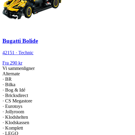
Bugatti Bolide
42151 · Technic
Fra
290 kr
Vi sammenligner
Alternate
·
BR
·
Bilka
·
Bog & Idé
·
Bricksdirect
·
CS Megastore
·
Eurotoys
·
Jollyroom
·
Klodshelten
·
Klodskassen
·
Komplett
·
LEGO