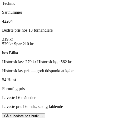
Technic
Sætnummer
42204
Bedste pris hos 13 forhandlere
319 kr
529 kr
Spar 210 kr
hos Bilka
Historisk lav: 279 kr
Historisk høj: 562 kr
Historisk lav pris — godt tidspunkt at købe
54
Heist
Fornuftig pris
Laveste i 6 måneder
Laveste pris i 6 mdr., stadig faldende
Gå til bedste pris butik →