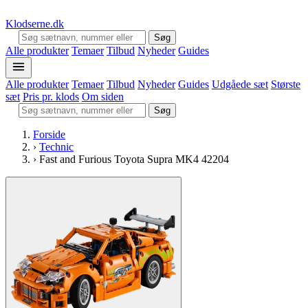
Klodserne
.dk
Søg
Alle produkter
Temaer
Tilbud
Nyheder
Guides
Alle produkter
Temaer
Tilbud
Nyheder
Guides
Udgåede sæt
Største
sæt
Pris pr. klods
Om siden
Søg
Forside
›
Technic
›
Fast and Furious Toyota Supra MK4 42204