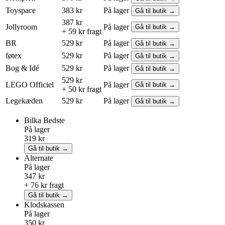
Toyspace
383 kr
På lager
Gå til butik →
387 kr
Jollyroom
På lager
Gå til butik →
+ 59 kr fragt
BR
529 kr
På lager
Gå til butik →
føtex
529 kr
På lager
Gå til butik →
Bog & Idé
529 kr
På lager
Gå til butik →
529 kr
LEGO
Officiel
På lager
Gå til butik →
+ 50 kr fragt
Legekæden
529 kr
På lager
Gå til butik →
Bilka
Bedste
På lager
319 kr
Gå til butik →
Alternate
På lager
347 kr
+ 76 kr fragt
Gå til butik →
Klodskassen
På lager
350 kr