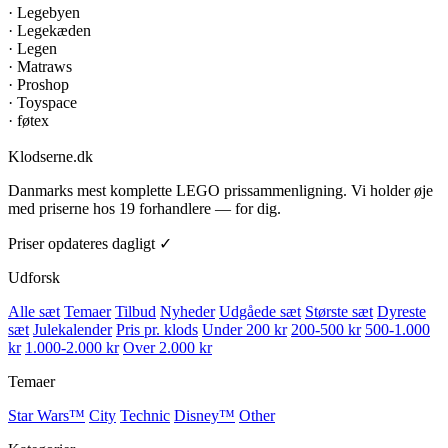
·
Legebyen
·
Legekæden
·
Legen
·
Matraws
·
Proshop
·
Toyspace
·
føtex
Klodserne
.dk
Danmarks mest komplette LEGO prissammenligning. Vi holder øje
med priserne hos 19 forhandlere — for dig.
Priser opdateres dagligt ✓
Udforsk
Alle sæt
Temaer
Tilbud
Nyheder
Udgåede sæt
Største sæt
Dyreste
sæt
Julekalender
Pris pr. klods
Under 200 kr
200-500 kr
500-1.000
kr
1.000-2.000 kr
Over 2.000 kr
Temaer
Star Wars™
City
Technic
Disney™
Other