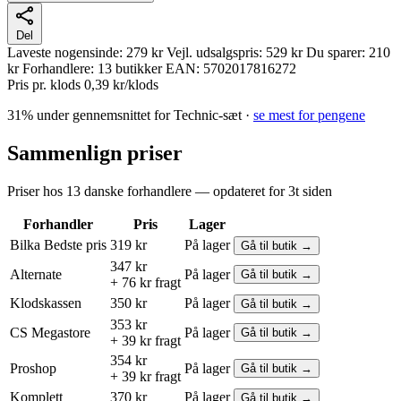
Del
Laveste nogensinde:
279 kr
Vejl. udsalgspris:
529 kr
Du sparer:
210
kr
Forhandlere:
13 butikker
EAN:
5702017816272
Pris pr. klods
0,39 kr/klods
31% under gennemsnittet for Technic-sæt ·
se mest for pengene
Sammenlign priser
Priser hos 13 danske forhandlere — opdateret for 3t siden
Forhandler
Pris
Lager
Bilka
Bedste pris
319 kr
På lager
Gå til butik →
347 kr
Alternate
På lager
Gå til butik →
+ 76 kr fragt
Klodskassen
350 kr
På lager
Gå til butik →
353 kr
CS Megastore
På lager
Gå til butik →
+ 39 kr fragt
354 kr
Proshop
På lager
Gå til butik →
+ 39 kr fragt
Komplett
370 kr
På lager
Gå til butik →