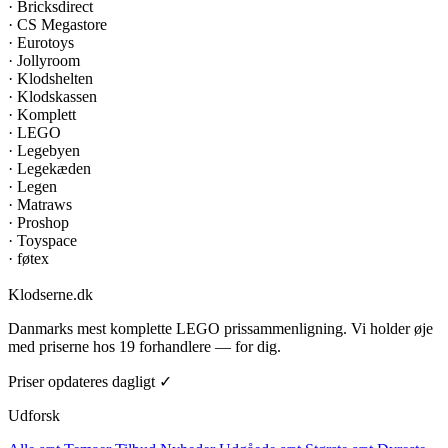
·
Bricksdirect
·
CS Megastore
·
Eurotoys
·
Jollyroom
·
Klodshelten
·
Klodskassen
·
Komplett
·
LEGO
·
Legebyen
·
Legekæden
·
Legen
·
Matraws
·
Proshop
·
Toyspace
·
føtex
Klodserne
.dk
Danmarks mest komplette LEGO prissammenligning. Vi holder øje
med priserne hos 19 forhandlere — for dig.
Priser opdateres dagligt ✓
Udforsk