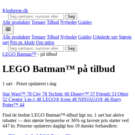
Klodserne
.dk
Søg
Alle produkter
Temaer
Tilbud
Nyheder
Guides
Alle produkter
Temaer
Tilbud
Nyheder
Guides
Udgåede sæt
Største
sæt
Pris pr. klods
Om siden
Søg
LEGO Batman™
›
på tilbud
LEGO Batman™ på tilbud
1 sæt · Priser opdateret i dag
Star Wars™
78
City
78
Technic
60
Disney™
57
Friends
53
Other
52
Creator 3-in-1
48
LEGO® Icons
48
NINJAGO®
46
Harry
Potter™
44
Find de bedste LEGO Batman™-tilbud lige nu. 1 sæt har aktive
rabatter — den største besparelse er 36% og laveste pris starter ved
447 kr. Priserne opdateres dagligt hos 19 danske forhandlere.