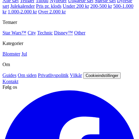
Alle sæt
Temaer
Tilbud
Nyheder
Udgåede sæt
Største sæt
Dyreste
sæt
Julekalender
Pris pr. klods
Under 200 kr
200-500 kr
500-1.000
kr
1.000-2.000 kr
Over 2.000 kr
Temaer
Star Wars™
City
Technic
Disney™
Other
Kategorier
Blomster
Jul
Om
Guides
Om siden
Privatlivspolitik
Vilkår
Cookieindstillinger
Kontakt
Følg os