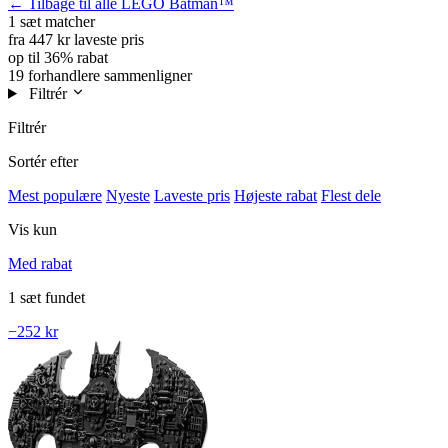
← Tilbage til alle LEGO Batman™
1 sæt
matcher
fra 447 kr
laveste pris
op til 36%
rabat
19 forhandlere
sammenligner
Filtrér
Filtrér
Sortér efter
Mest populære
Nyeste
Laveste pris
Højeste rabat
Flest dele
Vis kun
Med rabat
1 sæt fundet
−252 kr