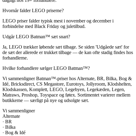
dagligt hos 19+ forhandlere.
Hvornår falder LEGO priserne?
LEGO priser falder typisk mest i november og december i
forbindelse med Black Friday og juletilbud.
Udgår LEGO Batman™ sæt snart?
Ja, LEGO trækker løbende sæt tilbage. Se siden 'Udgåede sæt' for
de sæt der allerede er trukket tilbage — de kan ofte stadig findes hos
forhandlerne.
Hvilke forhandlere sælger LEGO Batman™?
Vi sammenligner Batman™-priser hos Alternate, BR, Bilka, Bog &
Idé, Bricksdirect, CS Megastore, Eurotoys, Jollyroom, Klodshelten,
Klodskassen, Komplett, LEGO, Legebyen, Legekæden, Legen,
Matraws, Proshop, Toyspace og føtex. Sortimentet varierer mellem
butikkerne — særligt på nye og udsolgte sæt.
Vi sammenligner
Alternate
·
BR
·
Bilka
·
Bog & Idé