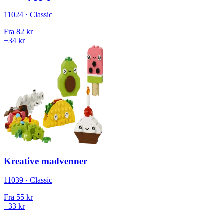
11024 · Classic
Fra
82 kr
−34 kr
Kreative madvenner
11039 · Classic
Fra
55 kr
−33 kr