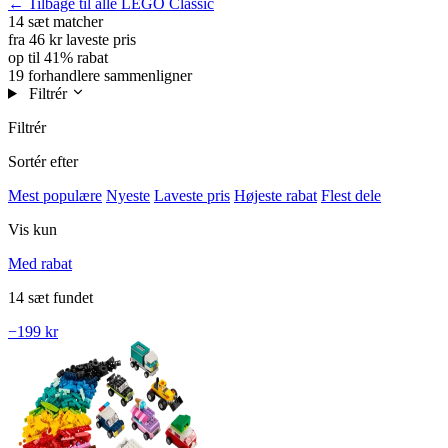
← Tilbage til alle LEGO Classic
14 sæt
matcher
fra 46 kr
laveste pris
op til 41%
rabat
19 forhandlere
sammenligner
Filtrér
Filtrér
Sortér efter
Mest populære
Nyeste
Laveste pris
Højeste rabat
Flest dele
Vis kun
Med rabat
14 sæt fundet
−199 kr