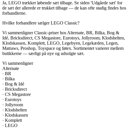
Ja, LEGO trækker løbende sæt tilbage. Se siden 'Udgåede sæt' for
de sæt der allerede er trukket tilbage — de kan ofte stadig findes hos
forhandlerne.
Hvilke forhandlere sælger LEGO Classic?
Vi sammenligner Classic-priser hos Alternate, BR, Bilka, Bog &
Idé, Bricksdirect, CS Megastore, Eurotoys, Jollyroom, Klodshelten,
Klodskassen, Komplett, LEGO, Legebyen, Legekæden, Legen,
Matraws, Proshop, Toyspace og føtex. Sortimentet varierer mellem
butikkerne — særligt på nye og udsolgte sæt.
Vi sammenligner
Alternate
·
BR
·
Bilka
·
Bog & Idé
·
Bricksdirect
·
CS Megastore
·
Eurotoys
·
Jollyroom
·
Klodshelten
·
Klodskassen
·
Komplett
·
LEGO