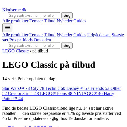
Klodserne
.dk
Søg
Alle produkter
Temaer
Tilbud
Nyheder
Guides
Alle produkter
Temaer
Tilbud
Nyheder
Guides
Udgåede sæt
Største
sæt
Pris pr. klods
Om siden
Søg
LEGO Classic
›
på tilbud
LEGO Classic på tilbud
14 sæt · Priser opdateret i dag
Star Wars™
78
City
78
Technic
60
Disney™
57
Friends
53
Other
52
Creator 3-in-1
48
LEGO® Icons
48
NINJAGO®
46
Harry
Potter™
44
Find de bedste LEGO Classic-tilbud lige nu. 14 sæt har aktive
rabatter — den største besparelse er 41% og laveste pris starter ved
46 kr. Priserne opdateres dagligt hos 19 danske forhandlere.