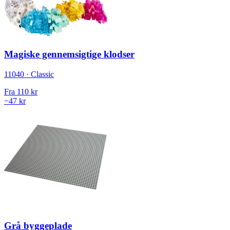
Magiske gennemsigtige klodser
11040 · Classic
Fra
110 kr
−47 kr
Grå byggeplade