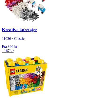
Kreative køretøjer
11036 · Classic
Fra
300 kr
−167 kr