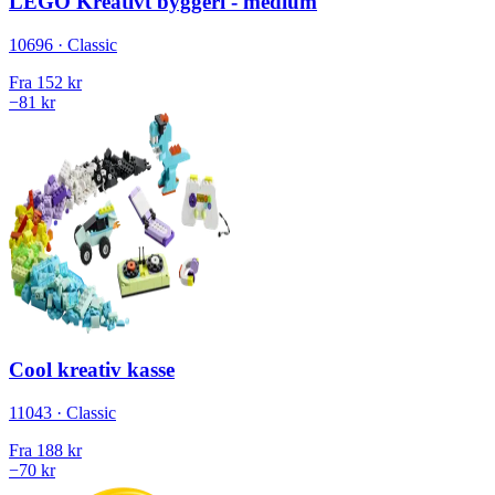
LEGO Kreativt byggeri - medium
10696 · Classic
Fra
152 kr
−81 kr
Cool kreativ kasse
11043 · Classic
Fra
188 kr
−70 kr