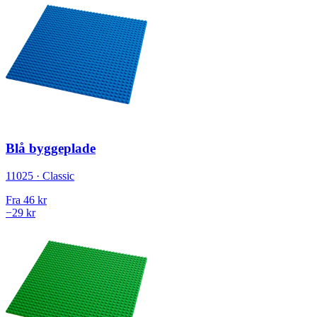
Blå byggeplade
11025 · Classic
Fra
46 kr
−29 kr