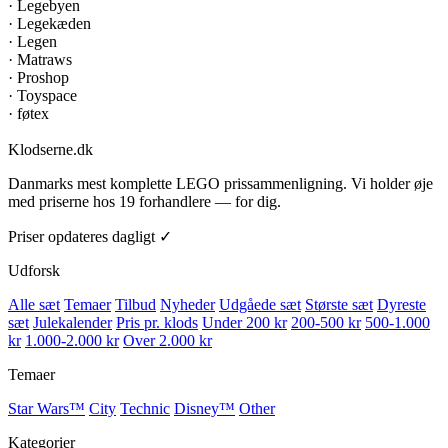
·
Legebyen
·
Legekæden
·
Legen
·
Matraws
·
Proshop
·
Toyspace
·
føtex
Klodserne
.dk
Danmarks mest komplette LEGO prissammenligning. Vi holder øje
med priserne hos 19 forhandlere — for dig.
Priser opdateres dagligt ✓
Udforsk
Alle sæt
Temaer
Tilbud
Nyheder
Udgåede sæt
Største sæt
Dyreste
sæt
Julekalender
Pris pr. klods
Under 200 kr
200-500 kr
500-1.000
kr
1.000-2.000 kr
Over 2.000 kr
Temaer
Star Wars™
City
Technic
Disney™
Other
Kategorier