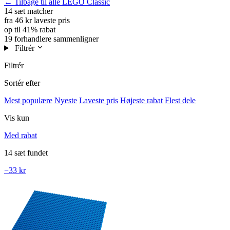
← Tilbage til alle LEGO Classic
14 sæt
matcher
fra 46 kr
laveste pris
op til 41%
rabat
19 forhandlere
sammenligner
Filtrér
Filtrér
Sortér efter
Mest populære
Nyeste
Laveste pris
Højeste rabat
Flest dele
Vis kun
Med rabat
14 sæt fundet
−33 kr