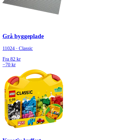
Grå byggeplade
11024 · Classic
Fra
82 kr
−70 kr