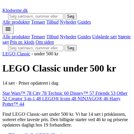
Klodserne
.dk
Søg
Alle produkter
Temaer
Tilbud
Nyheder
Guides
Alle produkter
Temaer
Tilbud
Nyheder
Guides
Udgåede sæt
Største
sæt
Pris pr. klods
Om siden
Søg
LEGO Classic
›
under 500 kr
LEGO Classic under 500 kr
14 sæt · Priser opdateret i dag
Star Wars™
78
City
78
Technic
60
Disney™
57
Friends
53
Other
52
Creator 3-in-1
48
LEGO® Icons
48
NINJAGO®
46
Harry
Potter™
44
Find LEGO Classic-sæt under 500 kr. Vi har 14 sæt i prisklassen,
sorteret efter laveste pris. Den billigste starter ved 46 kr og priserne
opdateres dagligt hos 19 forhandlere.