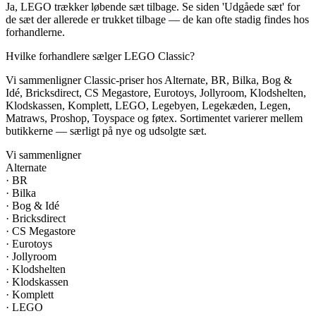
Ja, LEGO trækker løbende sæt tilbage. Se siden 'Udgåede sæt' for
de sæt der allerede er trukket tilbage — de kan ofte stadig findes hos
forhandlerne.
Hvilke forhandlere sælger LEGO Classic?
Vi sammenligner Classic-priser hos Alternate, BR, Bilka, Bog &
Idé, Bricksdirect, CS Megastore, Eurotoys, Jollyroom, Klodshelten,
Klodskassen, Komplett, LEGO, Legebyen, Legekæden, Legen,
Matraws, Proshop, Toyspace og føtex. Sortimentet varierer mellem
butikkerne — særligt på nye og udsolgte sæt.
Vi sammenligner
Alternate
·
BR
·
Bilka
·
Bog & Idé
·
Bricksdirect
·
CS Megastore
·
Eurotoys
·
Jollyroom
·
Klodshelten
·
Klodskassen
·
Komplett
·
LEGO