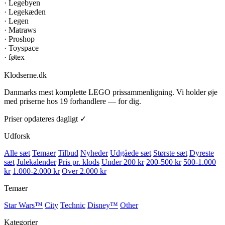
·
Legebyen
·
Legekæden
·
Legen
·
Matraws
·
Proshop
·
Toyspace
·
føtex
Klodserne
.dk
Danmarks mest komplette LEGO prissammenligning. Vi holder øje
med priserne hos 19 forhandlere — for dig.
Priser opdateres dagligt ✓
Udforsk
Alle sæt
Temaer
Tilbud
Nyheder
Udgåede sæt
Største sæt
Dyreste
sæt
Julekalender
Pris pr. klods
Under 200 kr
200-500 kr
500-1.000
kr
1.000-2.000 kr
Over 2.000 kr
Temaer
Star Wars™
City
Technic
Disney™
Other
Kategorier