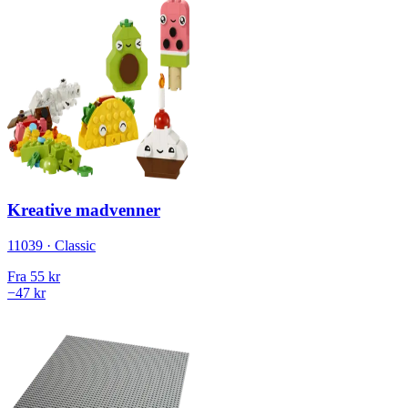
Kreative madvenner
11039 · Classic
Fra
55 kr
−47 kr