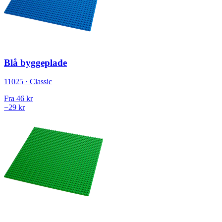
Blå byggeplade
11025 · Classic
Fra
46 kr
−29 kr