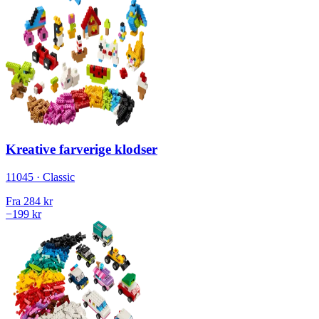
Kreative farverige klodser
11045 · Classic
Fra
284 kr
−199 kr