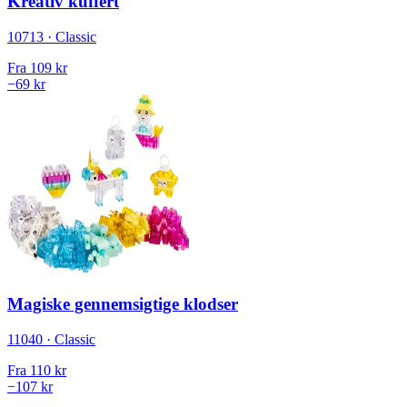
Kreativ kuffert
10713 · Classic
Fra
109 kr
−69 kr
Magiske gennemsigtige klodser
11040 · Classic
Fra
110 kr
−107 kr