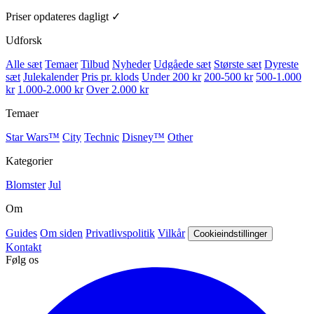
Priser opdateres dagligt ✓
Udforsk
Alle sæt
Temaer
Tilbud
Nyheder
Udgåede sæt
Største sæt
Dyreste
sæt
Julekalender
Pris pr. klods
Under 200 kr
200-500 kr
500-1.000
kr
1.000-2.000 kr
Over 2.000 kr
Temaer
Star Wars™
City
Technic
Disney™
Other
Kategorier
Blomster
Jul
Om
Guides
Om siden
Privatlivspolitik
Vilkår
Cookieindstillinger
Kontakt
Følg os