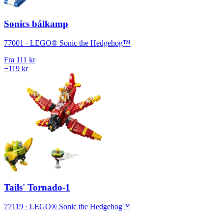
Sonics bålkamp
77001 · LEGO® Sonic the Hedgehog™
Fra
111 kr
−119 kr
Tails' Tornado-1
77119 · LEGO® Sonic the Hedgehog™