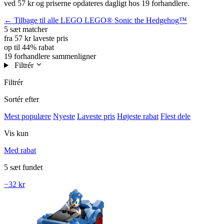
ved 57 kr og priserne opdateres dagligt hos 19 forhandlere.
← Tilbage til alle LEGO LEGO® Sonic the Hedgehog™
5 sæt
matcher
fra 57 kr
laveste pris
op til 44%
rabat
19 forhandlere
sammenligner
Filtrér
Filtrér
Sortér efter
Mest populære
Nyeste
Laveste pris
Højeste rabat
Flest dele
Vis kun
Med rabat
5 sæt fundet
−32 kr