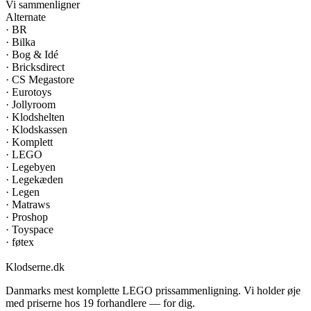
Vi sammenligner
Alternate
·
BR
·
Bilka
·
Bog & Idé
·
Bricksdirect
·
CS Megastore
·
Eurotoys
·
Jollyroom
·
Klodshelten
·
Klodskassen
·
Komplett
·
LEGO
·
Legebyen
·
Legekæden
·
Legen
·
Matraws
·
Proshop
·
Toyspace
·
føtex
Klodserne
.dk
Danmarks mest komplette LEGO prissammenligning. Vi holder øje
med priserne hos 19 forhandlere — for dig.