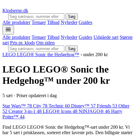
Klodserne
.dk
Søg
Alle produkter
Temaer
Tilbud
Nyheder
Guides
Alle produkter
Temaer
Tilbud
Nyheder
Guides
Udgåede sæt
Største
sæt
Pris pr. klods
Om siden
Søg
LEGO LEGO® Sonic the Hedgehog™
›
under 200 kr
LEGO LEGO® Sonic the
Hedgehog™ under 200 kr
5 sæt · Priser opdateret i dag
Star Wars™
78
City
78
Technic
60
Disney™
57
Friends
53
Other
52
Creator 3-in-1
48
LEGO® Icons
48
NINJAGO®
46
Harry
Potter™
44
Find LEGO LEGO® Sonic the Hedgehog™-sæt under 200 kr. Vi
har 5 sæt i prisklassen, sorteret efter laveste pris. Den billigste starter