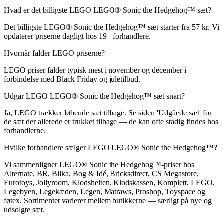
Hvad er det billigste LEGO LEGO® Sonic the Hedgehog™ sæt?
Det billigste LEGO® Sonic the Hedgehog™ sæt starter fra 57 kr. Vi
opdaterer priserne dagligt hos 19+ forhandlere.
Hvornår falder LEGO priserne?
LEGO priser falder typisk mest i november og december i
forbindelse med Black Friday og juletilbud.
Udgår LEGO LEGO® Sonic the Hedgehog™ sæt snart?
Ja, LEGO trækker løbende sæt tilbage. Se siden 'Udgåede sæt' for
de sæt der allerede er trukket tilbage — de kan ofte stadig findes hos
forhandlerne.
Hvilke forhandlere sælger LEGO LEGO® Sonic the Hedgehog™?
Vi sammenligner LEGO® Sonic the Hedgehog™-priser hos
Alternate, BR, Bilka, Bog & Idé, Bricksdirect, CS Megastore,
Eurotoys, Jollyroom, Klodshelten, Klodskassen, Komplett, LEGO,
Legebyen, Legekæden, Legen, Matraws, Proshop, Toyspace og
føtex. Sortimentet varierer mellem butikkerne — særligt på nye og
udsolgte sæt.