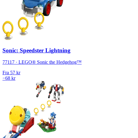
Sonic: Speedster Lightning
77117 · LEGO® Sonic the Hedgehog™
Fra
57 kr
−68 kr