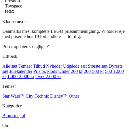
·
Proshop
·
Toyspace
·
føtex
Klodserne
.dk
Danmarks mest komplette LEGO prissammenligning. Vi holder øje
med priserne hos 19 forhandlere — for dig.
Priser opdateres dagligt ✓
Udforsk
Alle sæt
Temaer
Tilbud
Nyheder
Udgåede sæt
Største sæt
Dyreste
sæt
Julekalender
Pris pr. klods
Under 200 kr
200-500 kr
500-1.000
kr
1.000-2.000 kr
Over 2.000 kr
Temaer
Star Wars™
City
Technic
Disney™
Other
Kategorier
Blomster
Jul
Om