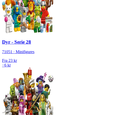
Dyr - Serie 28
71051 · Minifigures
Fra
23 kr
−6 kr