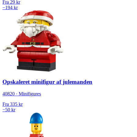
Fra
29 kr
−194 kr
Opskaleret minifigur af julemanden
40820 · Minifigures
Fra
335 kr
−50 kr