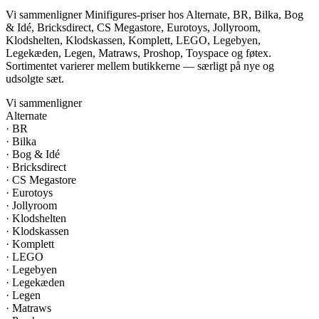
Vi sammenligner Minifigures-priser hos Alternate, BR, Bilka, Bog
& Idé, Bricksdirect, CS Megastore, Eurotoys, Jollyroom,
Klodshelten, Klodskassen, Komplett, LEGO, Legebyen,
Legekæden, Legen, Matraws, Proshop, Toyspace og føtex.
Sortimentet varierer mellem butikkerne — særligt på nye og
udsolgte sæt.
Vi sammenligner
Alternate
·
BR
·
Bilka
·
Bog & Idé
·
Bricksdirect
·
CS Megastore
·
Eurotoys
·
Jollyroom
·
Klodshelten
·
Klodskassen
·
Komplett
·
LEGO
·
Legebyen
·
Legekæden
·
Legen
·
Matraws