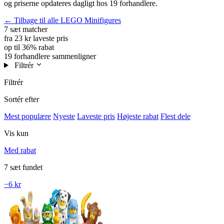
og priserne opdateres dagligt hos 19 forhandlere.
← Tilbage til alle LEGO Minifigures
7 sæt
matcher
fra 23 kr
laveste pris
op til 36%
rabat
19 forhandlere
sammenligner
Filtrér
Filtrér
Sortér efter
Mest populære
Nyeste
Laveste pris
Højeste rabat
Flest dele
Vis kun
Med rabat
7 sæt fundet
−6 kr