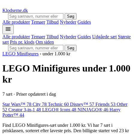
Klodserne
.dk
Søg
Alle produkter
Temaer
Tilbud
Nyheder
Guides
Alle produkter
Temaer
Tilbud
Nyheder
Guides
Udgåede sæt
Største
sæt
Pris pr. klods
Om siden
Søg
LEGO Minifigures
›
under 1.000 kr
LEGO Minifigures under 1.000
kr
7 sæt · Priser opdateret i dag
Star Wars™
78
City
78
Technic
60
Disney™
57
Friends
53
Other
52
Creator 3-in-1
48
LEGO® Icons
48
NINJAGO®
46
Harry
Potter™
44
Find LEGO Minifigures-sæt under 1.000 kr. Vi har 7 sæt i
prisklassen, sorteret efter laveste pris. Den billigste starter ved 23 kr