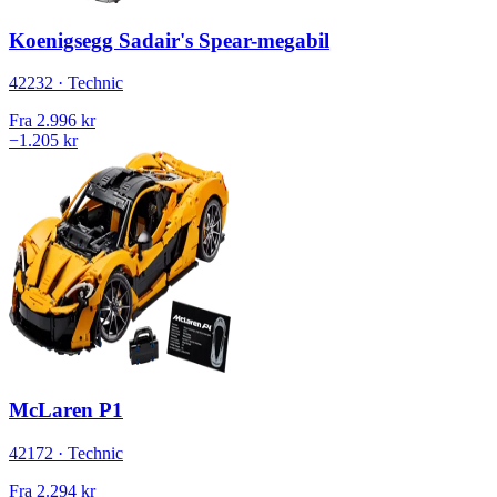
Koenigsegg Sadair's Spear-megabil
42232 · Technic
Fra
2.996 kr
−1.205 kr
McLaren P1
42172 · Technic
Fra
2.294 kr