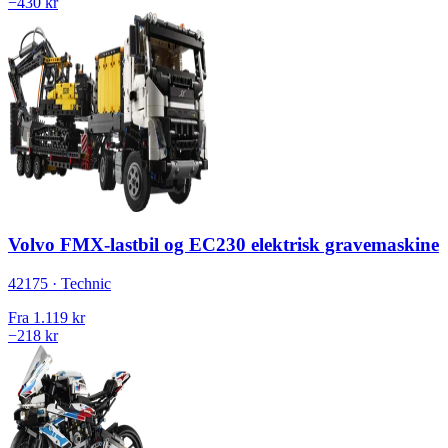
−430 kr
Volvo FMX-lastbil og EC230 elektrisk gravemaskine
42175 · Technic
Fra
1.119 kr
−218 kr