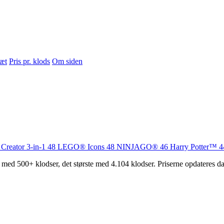
sæt
Pris pr. klods
Om siden
Creator 3-in-1
48
LEGO® Icons
48
NINJAGO®
46
Harry Potter™
4
 med 500+ klodser, det største med 4.104 klodser. Priserne opdateres da