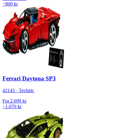
−800 kr
Ferrari Daytona SP3
42143 · Technic
Fra
2.699 kr
−1.070 kr