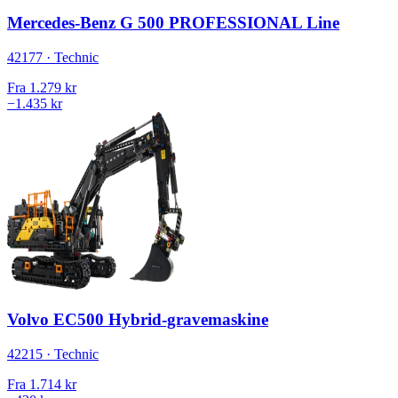
Mercedes-Benz G 500 PROFESSIONAL Line
42177 · Technic
Fra
1.279 kr
−1.435 kr
Volvo EC500 Hybrid-gravemaskine
42215 · Technic
Fra
1.714 kr