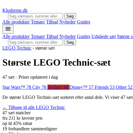
Klodserne
.dk
Søg
Alle produkter
Temaer
Tilbud
Nyheder
Guides
Alle produkter
Temaer
Tilbud
Nyheder
Guides
Udgåede sæt
Største 
Søg
LEGO Technic
›
største sæt
Største LEGO Technic-sæt
47 sæt · Priser opdateret i dag
Star Wars™
78
City
78
Technic
60
Disney™
57
Friends
53
Other
52
De største LEGO Technic-sæt sorteret efter antal dele. Vi viser 47 sæt
← Tilbage til alle LEGO Technic
47 sæt
matcher
fra 211 kr
laveste pris
op til 45%
rabat
19 forhandlere
sammenligner