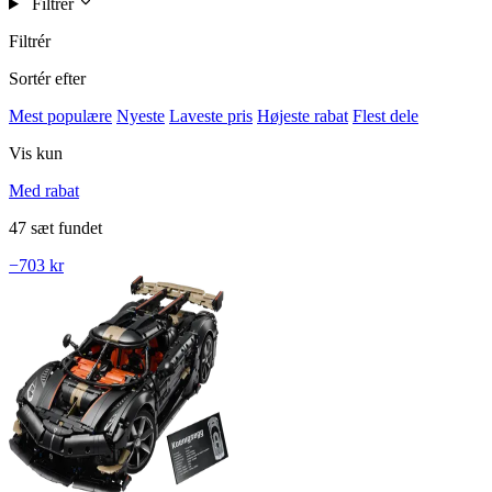
Filtrér
Filtrér
Sortér efter
Mest populære
Nyeste
Laveste pris
Højeste rabat
Flest dele
Vis kun
Med rabat
47 sæt fundet
−703 kr