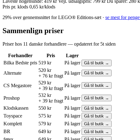
Laveste nogensinde:
419 kr
Vejl. udsalgspris:
799 kr
Du sparer:
280 k
Pris pr. klods
0,65 kr/klods
29% over gennemsnittet for LEGO® Editions-sæt ·
se mest for peng
Sammenlign priser
Priser hos 11 danske forhandlere — opdateret for 5t siden
Forhandler
Pris
Lager
Bilka
Bedste pris
519 kr
På lager
Gå til butik →
520 kr
Alternate
På lager
Gå til butik →
+ 76 kr fragt
529 kr
CS Megastore
På lager
Gå til butik →
+ 39 kr fragt
532 kr
Proshop
På lager
Gå til butik →
+ 39 kr fragt
Klodskassen
550 kr
På lager
Gå til butik →
Toyspace
575 kr
På lager
Gå til butik →
Komplett
579 kr
På lager
Gå til butik →
BR
649 kr
På lager
Gå til butik →
føtex
649 kr
På lager
Gå til butik →