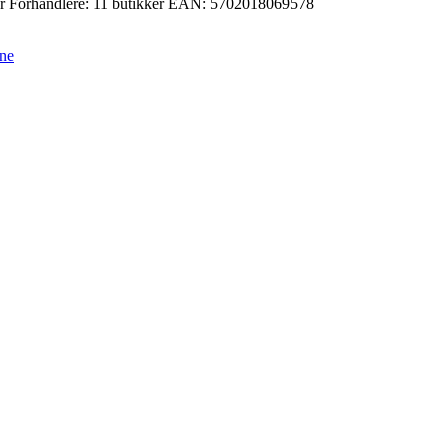
r
Forhandlere:
11 butikker
EAN:
5702018069578
ene