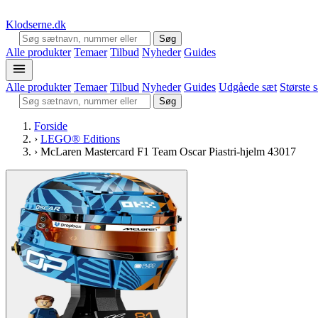
Klodserne
.dk
Søg
Alle produkter
Temaer
Tilbud
Nyheder
Guides
Alle produkter
Temaer
Tilbud
Nyheder
Guides
Udgåede sæt
Største 
Søg
Forside
›
LEGO® Editions
›
McLaren Mastercard F1 Team Oscar Piastri-hjelm 43017