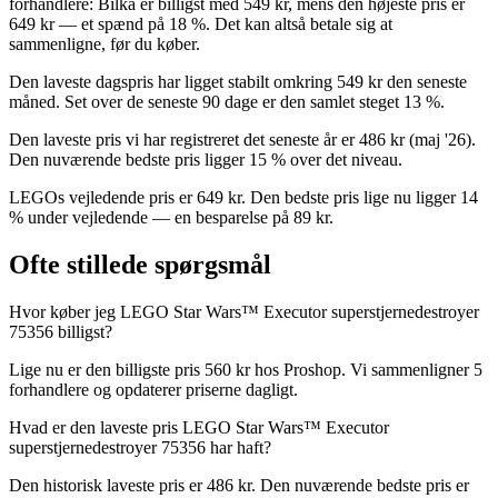
forhandlere: Bilka er billigst med 549 kr, mens den højeste pris er
649 kr — et spænd på 18 %. Det kan altså betale sig at
sammenligne, før du køber.
Den laveste dagspris har ligget stabilt omkring 549 kr den seneste
måned. Set over de seneste 90 dage er den samlet steget 13 %.
Den laveste pris vi har registreret det seneste år er 486 kr (maj '26).
Den nuværende bedste pris ligger 15 % over det niveau.
LEGOs vejledende pris er 649 kr. Den bedste pris lige nu ligger 14
% under vejledende — en besparelse på 89 kr.
Ofte stillede spørgsmål
Hvor køber jeg LEGO Star Wars™ Executor superstjernedestroyer
75356 billigst?
Lige nu er den billigste pris 560 kr hos Proshop. Vi sammenligner 5
forhandlere og opdaterer priserne dagligt.
Hvad er den laveste pris LEGO Star Wars™ Executor
superstjernedestroyer 75356 har haft?
Den historisk laveste pris er 486 kr. Den nuværende bedste pris er