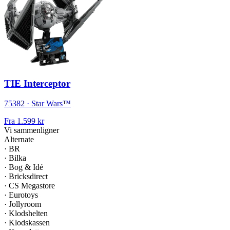
TIE Interceptor
75382 · Star Wars™
Fra
1.599 kr
Vi sammenligner
Alternate
·
BR
·
Bilka
·
Bog & Idé
·
Bricksdirect
·
CS Megastore
·
Eurotoys
·
Jollyroom
·
Klodshelten
·
Klodskassen