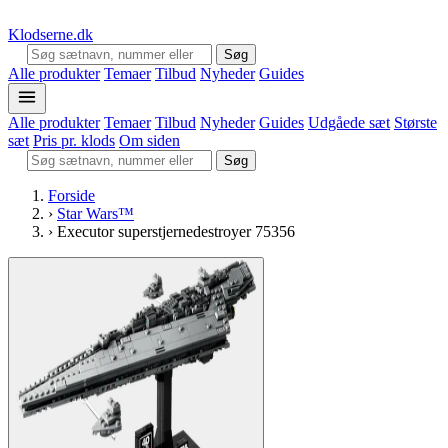
Klodserne
.dk
Søg
Alle produkter
Temaer
Tilbud
Nyheder
Guides
Alle produkter
Temaer
Tilbud
Nyheder
Guides
Udgåede sæt
Største
sæt
Pris pr. klods
Om siden
Søg
Forside
›
Star Wars™
›
Executor superstjernedestroyer 75356