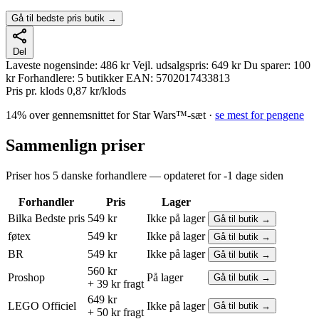
Gå til bedste pris butik →
Del
Laveste nogensinde:
486 kr
Vejl. udsalgspris:
649 kr
Du sparer:
100
kr
Forhandlere:
5 butikker
EAN:
5702017433813
Pris pr. klods
0,87 kr/klods
14% over gennemsnittet for Star Wars™-sæt ·
se mest for pengene
Sammenlign priser
Priser hos 5 danske forhandlere — opdateret for -1 dage siden
Forhandler
Pris
Lager
Bilka
Bedste pris
549 kr
Ikke på lager
Gå til butik →
føtex
549 kr
Ikke på lager
Gå til butik →
BR
549 kr
Ikke på lager
Gå til butik →
560 kr
Proshop
På lager
Gå til butik →
+ 39 kr fragt
649 kr
LEGO
Officiel
Ikke på lager
Gå til butik →
+ 50 kr fragt