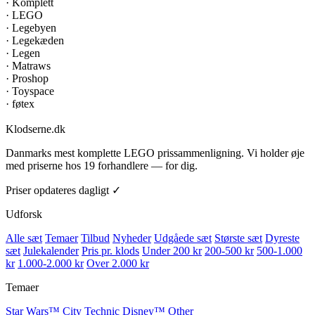
·
Komplett
·
LEGO
·
Legebyen
·
Legekæden
·
Legen
·
Matraws
·
Proshop
·
Toyspace
·
føtex
Klodserne
.dk
Danmarks mest komplette LEGO prissammenligning. Vi holder øje
med priserne hos 19 forhandlere — for dig.
Priser opdateres dagligt ✓
Udforsk
Alle sæt
Temaer
Tilbud
Nyheder
Udgåede sæt
Største sæt
Dyreste
sæt
Julekalender
Pris pr. klods
Under 200 kr
200-500 kr
500-1.000
kr
1.000-2.000 kr
Over 2.000 kr
Temaer
Star Wars™
City
Technic
Disney™
Other