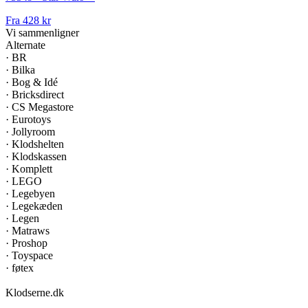
Fra
428 kr
Vi sammenligner
Alternate
·
BR
·
Bilka
·
Bog & Idé
·
Bricksdirect
·
CS Megastore
·
Eurotoys
·
Jollyroom
·
Klodshelten
·
Klodskassen
·
Komplett
·
LEGO
·
Legebyen
·
Legekæden
·
Legen
·
Matraws
·
Proshop
·
Toyspace
·
føtex
Klodserne
.dk