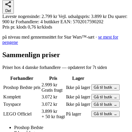
Del
Laveste nogensinde:
2.799 kr
Vejl. udsalgspris:
3.899 kr
Du sparer:
900 kr
Forhandlere:
4 butikker
EAN:
5702017590202
Pris pr. klods
0,76 kr/klods
på niveau med gennemsnittet for Star Wars™-sæt ·
se mest for
pengene
Sammenlign priser
Priser hos 4 danske forhandlere — opdateret for 7t siden
Forhandler
Pris
Lager
2.999 kr
Proshop
Bedste pris
Ikke på lager
Gå til butik →
Gratis fragt
Komplett
3.072 kr
Ikke på lager
Gå til butik →
Toyspace
3.072 kr
Ikke på lager
Gå til butik →
3.899 kr
LEGO
Officiel
På lager
Gå til butik →
+ 50 kr fragt
Proshop
Bedste