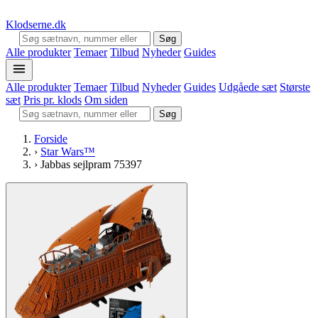
Klodserne
.dk
Søg
Alle produkter
Temaer
Tilbud
Nyheder
Guides
Alle produkter
Temaer
Tilbud
Nyheder
Guides
Udgåede sæt
Største
sæt
Pris pr. klods
Om siden
Søg
Forside
›
Star Wars™
›
Jabbas sejlpram 75397