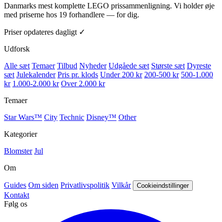
Danmarks mest komplette LEGO prissammenligning. Vi holder øje
med priserne hos 19 forhandlere — for dig.
Priser opdateres dagligt ✓
Udforsk
Alle sæt
Temaer
Tilbud
Nyheder
Udgåede sæt
Største sæt
Dyreste
sæt
Julekalender
Pris pr. klods
Under 200 kr
200-500 kr
500-1.000
kr
1.000-2.000 kr
Over 2.000 kr
Temaer
Star Wars™
City
Technic
Disney™
Other
Kategorier
Blomster
Jul
Om
Guides
Om siden
Privatlivspolitik
Vilkår
Cookieindstillinger
Kontakt
Følg os