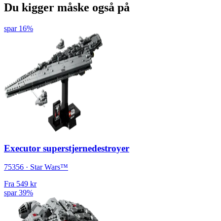
Du kigger måske også på
spar 16%
Executor superstjernedestroyer
75356 · Star Wars™
Fra
549 kr
spar 39%