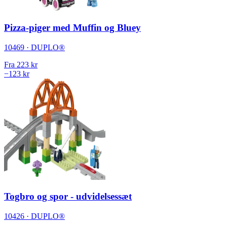
Pizza-piger med Muffin og Bluey
10469 · DUPLO®
Fra
223 kr
−123 kr
Togbro og spor - udvidelsessæt
10426 · DUPLO®