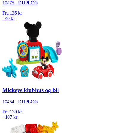
10475 · DUPLO®
Fra
135 kr
−40 kr
Mickeys klubhus og bil
10454 · DUPLO®
Fra
139 kr
−107 kr