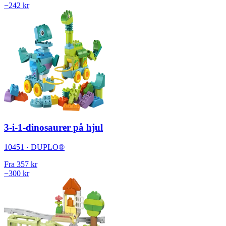
−242 kr
3-i-1-dinosaurer på hjul
10451 · DUPLO®
Fra
357 kr
−300 kr