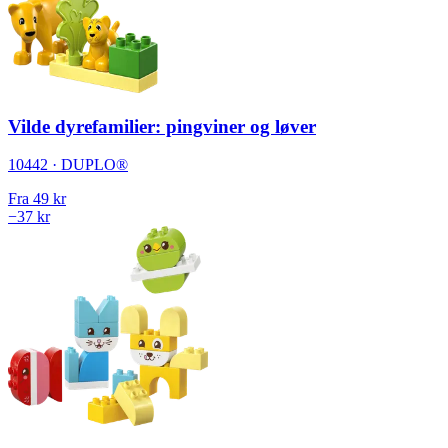
Vilde dyrefamilier: pingviner og løver
10442 · DUPLO®
Fra
49 kr
−37 kr