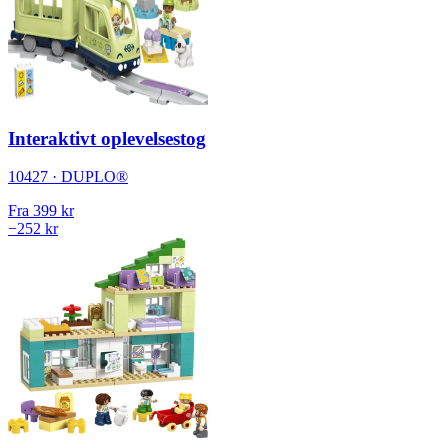
Interaktivt oplevelsestog
10427 · DUPLO®
Fra
399 kr
−252 kr