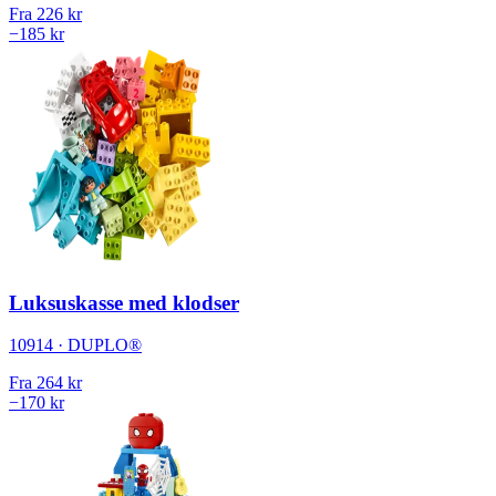
Fra
226 kr
−185 kr
Luksuskasse med klodser
10914 · DUPLO®
Fra
264 kr
−170 kr