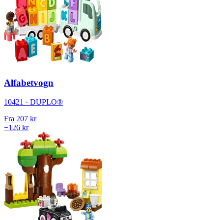
Alfabetvogn
10421 · DUPLO®
Fra
207 kr
−126 kr