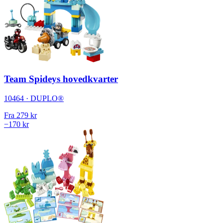
Team Spideys hovedkvarter
10464 · DUPLO®
Fra
279 kr
−170 kr