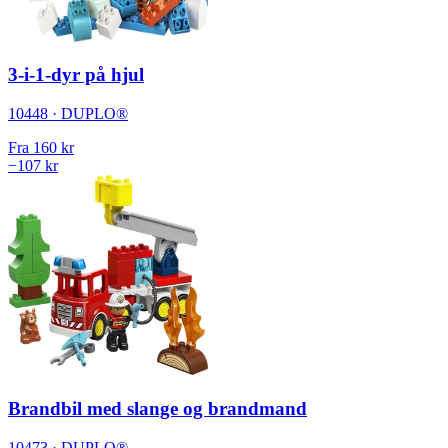
3-i-1-dyr på hjul
10448 · DUPLO®
Fra
160 kr
−107 kr
Brandbil med slange og brandmand
10473 · DUPLO®