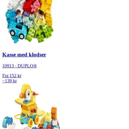
Kasse med klodser
10913 · DUPLO®
Fra
152 kr
−139 kr