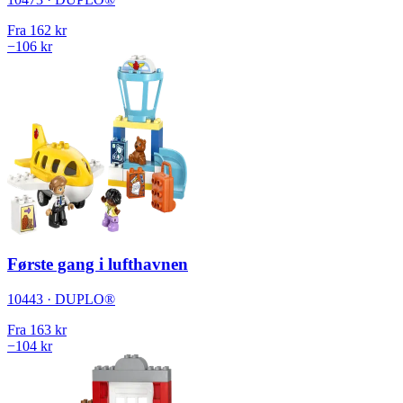
Fra
162 kr
−106 kr
Første gang i lufthavnen
10443 · DUPLO®
Fra
163 kr
−104 kr