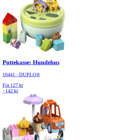
Puttekasse: Hundehus
10441 · DUPLO®
Fra
127 kr
−142 kr