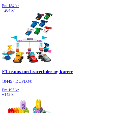
Fra
184 kr
−204 kr
F1-teams med racerbiler og kørere
10445 · DUPLO®
Fra
195 kr
−142 kr