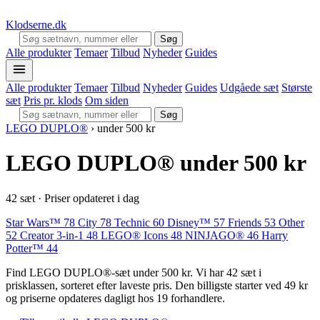
Klodserne
.dk
Søg
Alle produkter
Temaer
Tilbud
Nyheder
Guides
Alle produkter
Temaer
Tilbud
Nyheder
Guides
Udgåede sæt
Største
sæt
Pris pr. klods
Om siden
Søg
LEGO DUPLO®
›
under 500 kr
LEGO DUPLO® under 500 kr
42 sæt · Priser opdateret i dag
Star Wars™
78
City
78
Technic
60
Disney™
57
Friends
53
Other
52
Creator 3-in-1
48
LEGO® Icons
48
NINJAGO®
46
Harry
Potter™
44
Find LEGO DUPLO®-sæt under 500 kr. Vi har 42 sæt i
prisklassen, sorteret efter laveste pris. Den billigste starter ved 49 kr
og priserne opdateres dagligt hos 19 forhandlere.