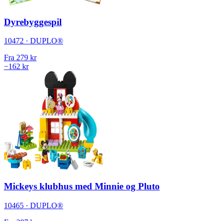
Dyrebyggespil
10472 · DUPLO®
Fra
279 kr
−162 kr
Mickeys klubhus med Minnie og Pluto
10465 · DUPLO®