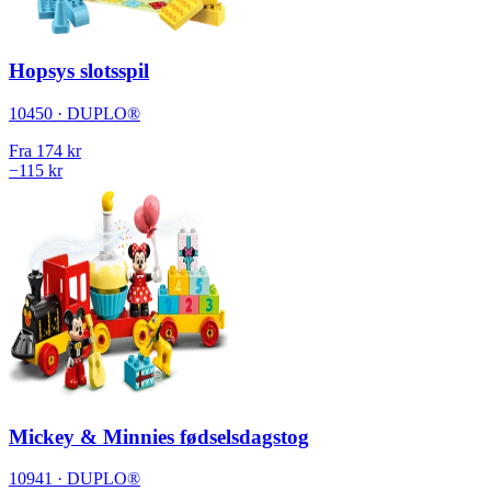
Hopsys slotsspil
10450 · DUPLO®
Fra
174 kr
−115 kr
Mickey & Minnies fødselsdagstog
10941 · DUPLO®