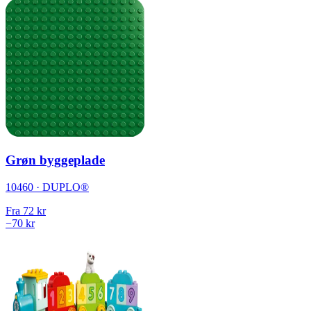
Grøn byggeplade
10460 · DUPLO®
Fra
72 kr
−70 kr