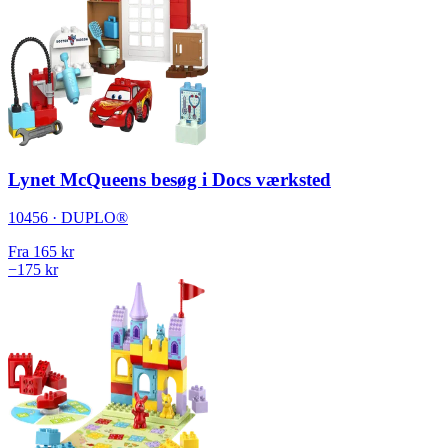
Lynet McQueens besøg i Docs værksted
10456 · DUPLO®
Fra
165 kr
−175 kr