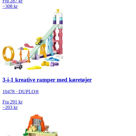
Fra
287 kr
−308 kr
3-i-1 kreative ramper med køretøjer
10478 · DUPLO®
Fra
291 kr
−203 kr