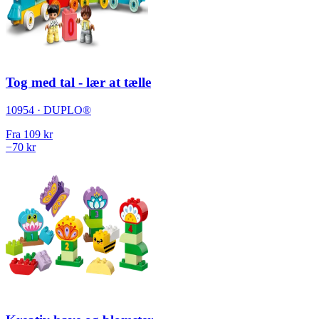
Tog med tal - lær at tælle
10954 · DUPLO®
Fra
109 kr
−70 kr