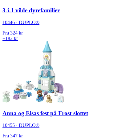
3-i-1 vilde dyrefamilier
10446 · DUPLO®
Fra
324 kr
−182 kr
Anna og Elsas fest på Frost-slottet
10455 · DUPLO®
Fra
347 kr