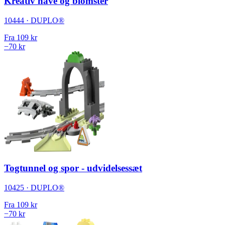
Kreativ have og blomster
10444 · DUPLO®
Fra
109 kr
−70 kr
Togtunnel og spor - udvidelsessæt
10425 · DUPLO®
Fra
109 kr
−70 kr