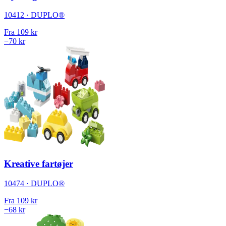
10412 · DUPLO®
Fra
109 kr
−70 kr
Kreative fartøjer
10474 · DUPLO®
Fra
109 kr
−68 kr