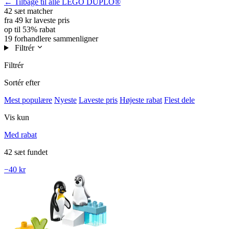
← Tilbage til alle LEGO DUPLO®
42 sæt
matcher
fra 49 kr
laveste pris
op til 53%
rabat
19 forhandlere
sammenligner
Filtrér
Filtrér
Sortér efter
Mest populære
Nyeste
Laveste pris
Højeste rabat
Flest dele
Vis kun
Med rabat
42 sæt fundet
−40 kr