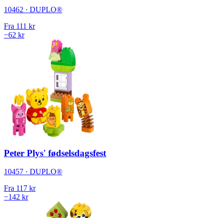
10462 · DUPLO®
Fra
111 kr
−62 kr
Peter Plys' fødselsdagsfest
10457 · DUPLO®
Fra
117 kr
−142 kr