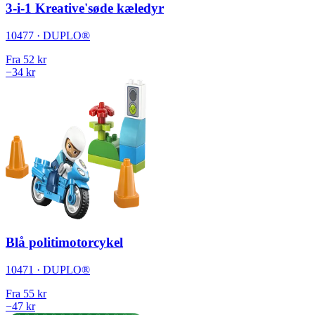
3-i-1 Kreative'søde kæledyr
10477 · DUPLO®
Fra
52 kr
−34 kr
Blå politimotorcykel
10471 · DUPLO®
Fra
55 kr
−47 kr