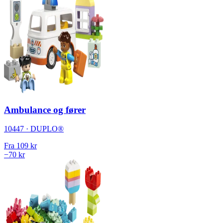
Ambulance og fører
10447 · DUPLO®
Fra
109 kr
−70 kr