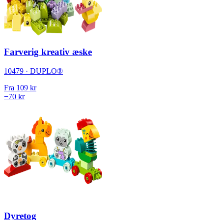
Farverig kreativ æske
10479 · DUPLO®
Fra
109 kr
−70 kr
Dyretog