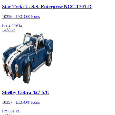
Star Trek: U. S.S. Enterprise NCC-1701-D
10356 · LEGO® Icons
Fra
2.449 kr
−468 kr
Shelby Cobra 427 S/C
10357 · LEGO® Icons
Fra
831 kr