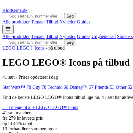
Klodserne
.dk
Søg
Alle produkter
Temaer
Tilbud
Nyheder
Guides
Alle produkter
Temaer
Tilbud
Nyheder
Guides
Udgåede sæt
Største 
Søg
LEGO LEGO® Icons
›
på tilbud
LEGO LEGO® Icons på tilbud
41 sæt · Priser opdateret i dag
Star Wars™
78
City
78
Technic
60
Disney™
57
Friends
53
Other
52
Find de bedste LEGO LEGO® Icons-tilbud lige nu. 41 sæt har aktive ra
← Tilbage til alle LEGO LEGO® Icons
41 sæt
matcher
fra 279 kr
laveste pris
op til 44%
rabat
19 forhandlere
sammenligner