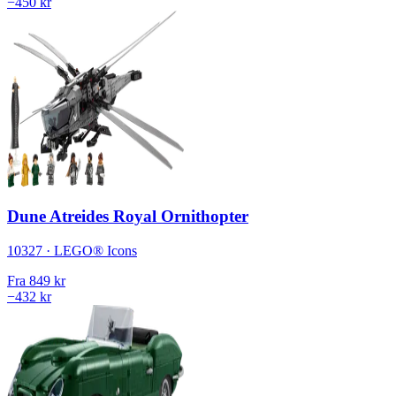
−450 kr
Dune Atreides Royal Ornithopter
10327 · LEGO® Icons
Fra
849 kr
−432 kr