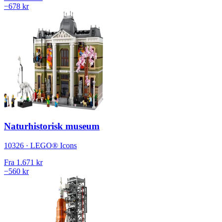
−678 kr
Naturhistorisk museum
10326 · LEGO® Icons
Fra
1.671 kr
−560 kr