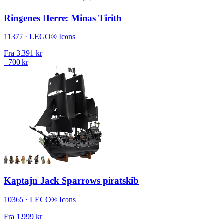
Ringenes Herre: Minas Tirith
11377 · LEGO® Icons
Fra
3.391 kr
−700 kr
Kaptajn Jack Sparrows piratskib
10365 · LEGO® Icons
Fra
1.999 kr