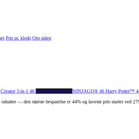
sæt
Pris pr. klods
Om siden
Creator 3-in-1
48
LEGO® Icons
48
NINJAGO®
46
Harry Potter™
4
batter — den største besparelse er 44% og laveste pris starter ved 279 