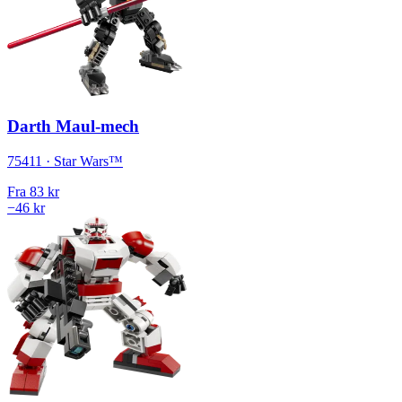
Darth Maul-mech
75411 · Star Wars™
Fra
83 kr
−46 kr