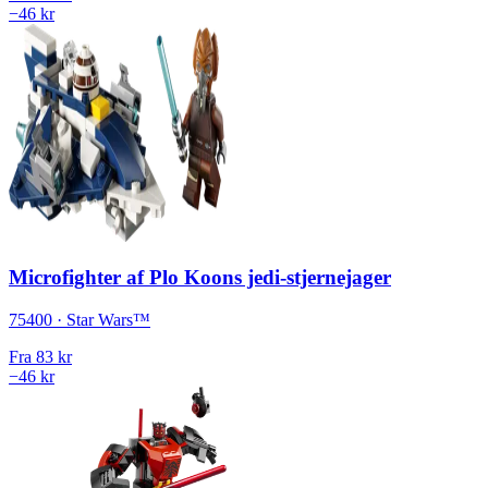
−46 kr
Microfighter af Plo Koons jedi-stjernejager
75400 · Star Wars™
Fra
83 kr
−46 kr