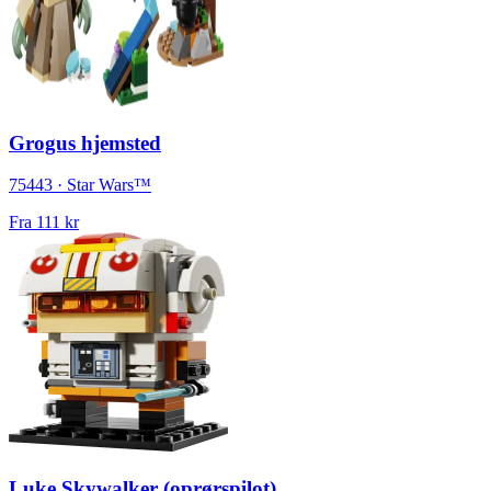
Grogus hjemsted
75443 · Star Wars™
Fra
111 kr
Luke Skywalker (oprørspilot)