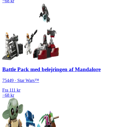
−68 kr
Battle Pack med belejringen af Mandalore
75449 · Star Wars™
Fra
111 kr
−68 kr