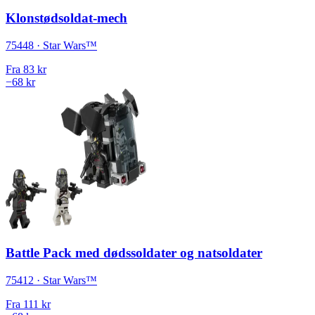
Klonstødsoldat-mech
75448 · Star Wars™
Fra
83 kr
−68 kr
Battle Pack med dødssoldater og natsoldater
75412 · Star Wars™
Fra
111 kr