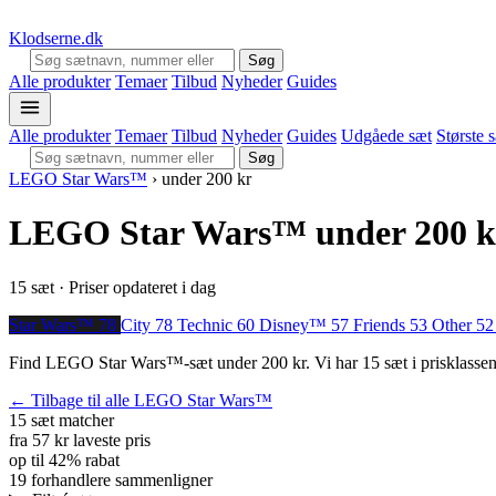
Klodserne
.dk
Søg
Alle produkter
Temaer
Tilbud
Nyheder
Guides
Alle produkter
Temaer
Tilbud
Nyheder
Guides
Udgåede sæt
Største 
Søg
LEGO Star Wars™
›
under 200 kr
LEGO Star Wars™ under 200 k
15 sæt · Priser opdateret i dag
Star Wars™
78
City
78
Technic
60
Disney™
57
Friends
53
Other
52
Find LEGO Star Wars™-sæt under 200 kr. Vi har 15 sæt i prisklassen, so
← Tilbage til alle LEGO Star Wars™
15 sæt
matcher
fra 57 kr
laveste pris
op til 42%
rabat
19 forhandlere
sammenligner