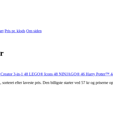
sæt
Pris pr. klods
Om siden
r
Creator 3-in-1
48
LEGO® Icons
48
NINJAGO®
46
Harry Potter™
4
rteret efter laveste pris. Den billigste starter ved 57 kr og priserne o