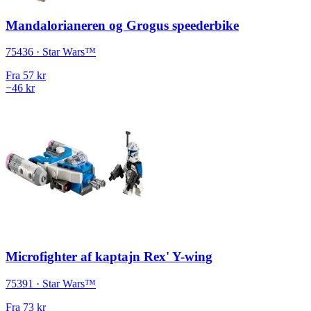
Mandalorianeren og Grogus speederbike
75436 · Star Wars™
Fra
57 kr
−46 kr
Microfighter af kaptajn Rex' Y-wing
75391 · Star Wars™
Fra
73 kr