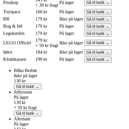
Proshop
På lager
Gå til butik →
+ 39 kr fragt
Toyspace
166 kr
På lager
Gå til butik →
BR
179 kr
Ikke på lager
Gå til butik →
Bog & Idé
179 kr
På lager
Gå til butik →
Legekæden
179 kr
På lager
Gå til butik →
179 kr
LEGO
Officiel
Ikke på lager
Gå til butik →
+ 50 kr fragt
føtex
184 kr
Ikke på lager
Gå til butik →
Klodskassen
199 kr
På lager
Gå til butik →
Bilka
Bedste
Ikke på lager
130 kr
Gå til butik →
Jollyroom
På lager
139 kr
+ 59 kr fragt
Gå til butik →
Alternate
På lager