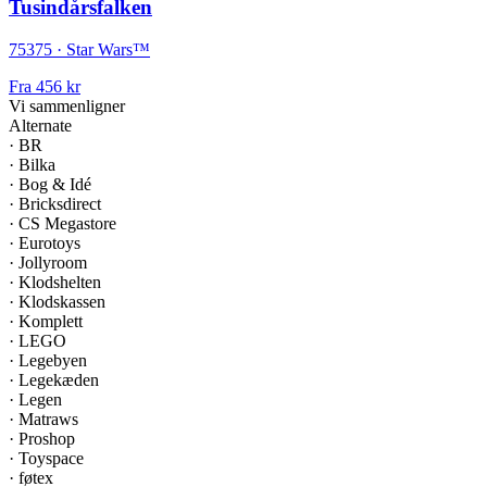
Tusindårsfalken
75375 · Star Wars™
Fra
456 kr
Vi sammenligner
Alternate
·
BR
·
Bilka
·
Bog & Idé
·
Bricksdirect
·
CS Megastore
·
Eurotoys
·
Jollyroom
·
Klodshelten
·
Klodskassen
·
Komplett
·
LEGO
·
Legebyen
·
Legekæden
·
Legen
·
Matraws
·
Proshop
·
Toyspace
·
føtex