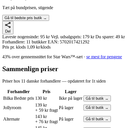
Tæt på bundprisen, stigende
Gå til bedste pris butik →
Del
Laveste nogensinde:
95 kr
Vejl. udsalgspris:
179 kr
Du sparer:
49 kr
Forhandlere:
11 butikker
EAN:
5702017421292
Pris pr. klods
1,09 kr/klods
43% over gennemsnittet for Star Wars™-sæt ·
se mest for pengene
Sammenlign priser
Priser hos 11 danske forhandlere — opdateret for 1t siden
Forhandler
Pris
Lager
Bilka
Bedste pris
130 kr
Ikke på lager
Gå til butik →
139 kr
Jollyroom
På lager
Gå til butik →
+ 59 kr fragt
143 kr
Alternate
På lager
Gå til butik →
+ 76 kr fragt
145 kr