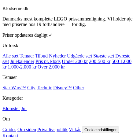
Klodserne
.dk
Danmarks mest komplette LEGO prissammenligning. Vi holder øje
med priserne hos 19 forhandlere — for dig.
Priser opdateres dagligt ✓
Udforsk
Alle sæt
Temaer
Tilbud
Nyheder
Udgåede sæt
Største sæt
Dyreste
sæt
Julekalender
Pris pr. klods
Under 200 kr
200-500 kr
500-1.000
kr
1.000-2.000 kr
Over 2.000 kr
Temaer
Star Wars™
City
Technic
Disney™
Other
Kategorier
Blomster
Jul
Om
Guides
Om siden
Privatlivspolitik
Vilkår
Cookieindstillinger
Kontakt