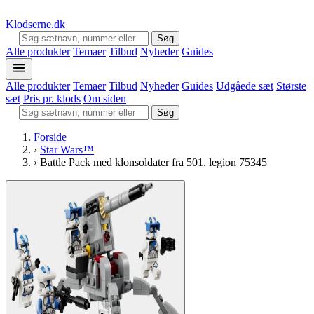
Klodserne
.dk
Søg
Alle produkter
Temaer
Tilbud
Nyheder
Guides
Alle produkter
Temaer
Tilbud
Nyheder
Guides
Udgåede sæt
Største
sæt
Pris pr. klods
Om siden
Søg
Forside
›
Star Wars™
›
Battle Pack med klonsoldater fra 501. legion 75345