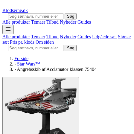
Klodserne
.dk
Søg
Alle produkter
Temaer
Tilbud
Nyheder
Guides
Alle produkter
Temaer
Tilbud
Nyheder
Guides
Udgåede sæt
Største
sæt
Pris pr. klods
Om siden
Søg
Forside
›
Star Wars™
›
Angrebsskib af Acclamator-klassen 75404