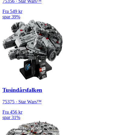
75356 · Star Wars™
Fra
549 kr
spar 39%
Tusindårsfalken
75375 · Star Wars™
Fra
456 kr
spar 31%