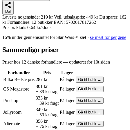
Del
Laveste nogensinde:
219 kr
Vejl. udsalgspris:
449 kr
Du sparer:
162
kr
Forhandlere:
12 butikker
EAN:
5702017817262
Pris pr. klods
0,64 kr/klods
16% under gennemsnittet for Star Wars™-sæt ·
se mest for pengene
Sammenlign priser
Priser hos 12 danske forhandlere — opdateret for 10t siden
Forhandler
Pris
Lager
Bilka
Bedste pris
287 kr
På lager
Gå til butik →
301 kr
CS Megastore
På lager
Gå til butik →
+ 39 kr fragt
333 kr
Proshop
På lager
Gå til butik →
+ 39 kr fragt
349 kr
Jollyroom
På lager
Gå til butik →
+ 59 kr fragt
356 kr
Alternate
På lager
Gå til butik →
+ 76 kr fragt