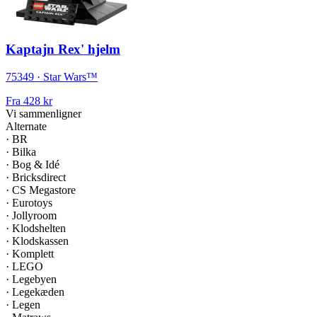
Kaptajn Rex' hjelm
75349 · Star Wars™
Fra
428 kr
Vi sammenligner
Alternate
·
BR
·
Bilka
·
Bog & Idé
·
Bricksdirect
·
CS Megastore
·
Eurotoys
·
Jollyroom
·
Klodshelten
·
Klodskassen
·
Komplett
·
LEGO
·
Legebyen
·
Legekæden
·
Legen