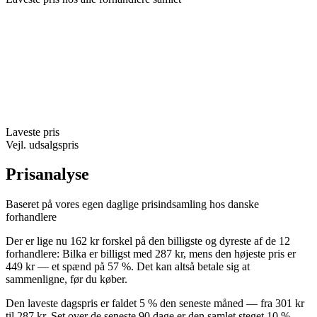
Laveste pris
Vejl. udsalgspris
Prisanalyse
Baseret på vores egen daglige prisindsamling hos danske
forhandlere
Der er lige nu 162 kr forskel på den billigste og dyreste af de 12
forhandlere: Bilka er billigst med 287 kr, mens den højeste pris er
449 kr — et spænd på 57 %. Det kan altså betale sig at
sammenligne, før du køber.
Den laveste dagspris er faldet 5 % den seneste måned — fra 301 kr
til 287 kr. Set over de seneste 90 dage er den samlet steget 10 %.