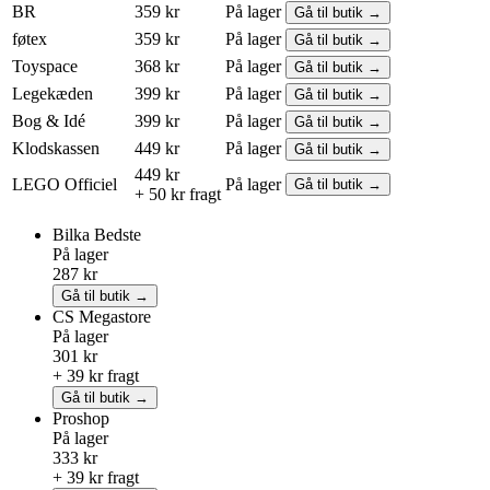
BR
359 kr
På lager
Gå til butik →
føtex
359 kr
På lager
Gå til butik →
Toyspace
368 kr
På lager
Gå til butik →
Legekæden
399 kr
På lager
Gå til butik →
Bog & Idé
399 kr
På lager
Gå til butik →
Klodskassen
449 kr
På lager
Gå til butik →
449 kr
LEGO
Officiel
På lager
Gå til butik →
+ 50 kr fragt
Bilka
Bedste
På lager
287 kr
Gå til butik →
CS Megastore
På lager
301 kr
+ 39 kr fragt
Gå til butik →
Proshop
På lager
333 kr
+ 39 kr fragt