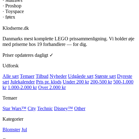
·
Matraws
·
Proshop
·
Toyspace
·
føtex
Klodserne
.dk
Danmarks mest komplette LEGO prissammenligning. Vi holder øje
med priserne hos 19 forhandlere — for dig.
Priser opdateres dagligt ✓
Udforsk
Alle sæt
Temaer
Tilbud
Nyheder
Udgåede sæt
Største sæt
Dyreste
sæt
Julekalender
Pris pr. klods
Under 200 kr
200-500 kr
500-1.000
kr
1.000-2.000 kr
Over 2.000 kr
Temaer
Star Wars™
City
Technic
Disney™
Other
Kategorier
Blomster
Jul