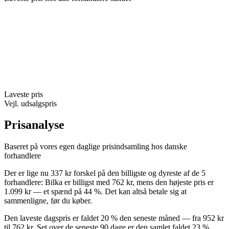
Laveste pris
Vejl. udsalgspris
Prisanalyse
Baseret på vores egen daglige prisindsamling hos danske
forhandlere
Der er lige nu 337 kr forskel på den billigste og dyreste af de 5
forhandlere: Bilka er billigst med 762 kr, mens den højeste pris er
1.099 kr — et spænd på 44 %. Det kan altså betale sig at
sammenligne, før du køber.
Den laveste dagspris er faldet 20 % den seneste måned — fra 952 kr
til 762 kr. Set over de seneste 90 dage er den samlet faldet 23 %.