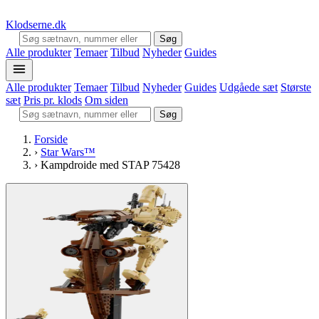
Klodserne
.dk
Søg
Alle produkter
Temaer
Tilbud
Nyheder
Guides
Alle produkter
Temaer
Tilbud
Nyheder
Guides
Udgåede sæt
Største
sæt
Pris pr. klods
Om siden
Søg
Forside
›
Star Wars™
›
Kampdroide med STAP 75428