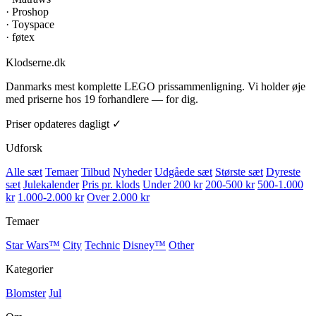
·
Proshop
·
Toyspace
·
føtex
Klodserne
.dk
Danmarks mest komplette LEGO prissammenligning. Vi holder øje
med priserne hos 19 forhandlere — for dig.
Priser opdateres dagligt ✓
Udforsk
Alle sæt
Temaer
Tilbud
Nyheder
Udgåede sæt
Største sæt
Dyreste
sæt
Julekalender
Pris pr. klods
Under 200 kr
200-500 kr
500-1.000
kr
1.000-2.000 kr
Over 2.000 kr
Temaer
Star Wars™
City
Technic
Disney™
Other
Kategorier
Blomster
Jul