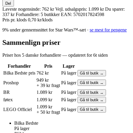
Del
Laveste nogensinde:
762 kr
Vejl. udsalgspris:
1.099 kr
Du sparer:
337 kr
Forhandlere:
5 butikker
EAN:
5702017824598
Pris pr. klods
0,70 kr/klods
9% under gennemsnittet for Star Wars™-sæt ·
se mest for pengene
Sammenlign priser
Priser hos 5 danske forhandlere — opdateret for 6t siden
Forhandler
Pris
Lager
Bilka
Bedste pris
762 kr
På lager
Gå til butik →
949 kr
Proshop
På lager
Gå til butik →
+ 39 kr fragt
BR
1.089 kr
På lager
Gå til butik →
føtex
1.099 kr
På lager
Gå til butik →
1.099 kr
LEGO
Officiel
På lager
Gå til butik →
+ 50 kr fragt
Bilka
Bedste
På lager