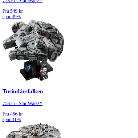
75356 · Star Wars™
Fra
549 kr
spar 39%
Tusindårsfalken
75375 · Star Wars™
Fra
456 kr
spar 31%