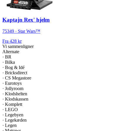
Kaptajn Rex' hjelm
75349 · Star Wars™
Fra
428 kr
Vi sammenligner
Alternate
·
BR
·
Bilka
·
Bog & Idé
·
Bricksdirect
·
CS Megastore
·
Eurotoys
·
Jollyroom
·
Klodshelten
·
Klodskassen
·
Komplett
·
LEGO
·
Legebyen
·
Legekæden
·
Legen
·
Matraws