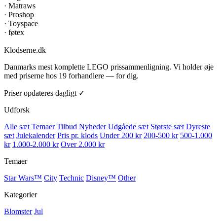
·
Matraws
·
Proshop
·
Toyspace
·
føtex
Klodserne
.dk
Danmarks mest komplette LEGO prissammenligning. Vi holder øje
med priserne hos 19 forhandlere — for dig.
Priser opdateres dagligt ✓
Udforsk
Alle sæt
Temaer
Tilbud
Nyheder
Udgåede sæt
Største sæt
Dyreste
sæt
Julekalender
Pris pr. klods
Under 200 kr
200-500 kr
500-1.000
kr
1.000-2.000 kr
Over 2.000 kr
Temaer
Star Wars™
City
Technic
Disney™
Other
Kategorier
Blomster
Jul