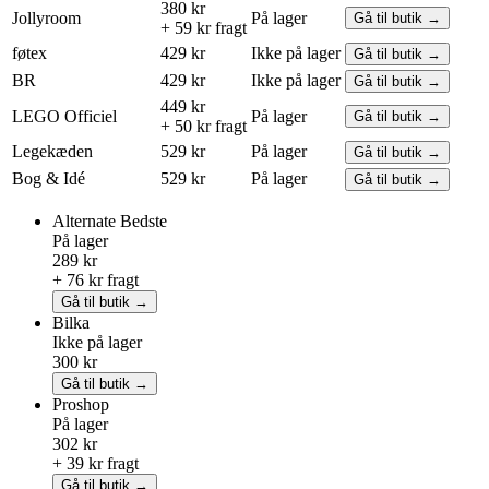
380 kr
Jollyroom
På lager
Gå til butik →
+ 59 kr fragt
føtex
429 kr
Ikke på lager
Gå til butik →
BR
429 kr
Ikke på lager
Gå til butik →
449 kr
LEGO
Officiel
På lager
Gå til butik →
+ 50 kr fragt
Legekæden
529 kr
På lager
Gå til butik →
Bog & Idé
529 kr
På lager
Gå til butik →
Alternate
Bedste
På lager
289 kr
+ 76 kr fragt
Gå til butik →
Bilka
Ikke på lager
300 kr
Gå til butik →
Proshop
På lager
302 kr
+ 39 kr fragt
Gå til butik →