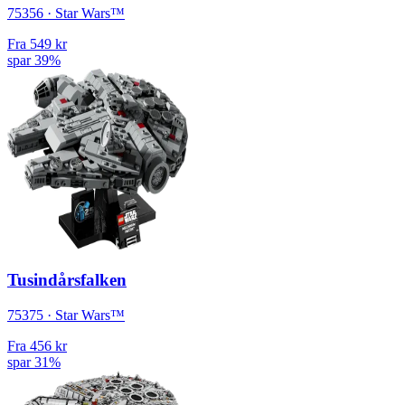
75356 · Star Wars™
Fra
549 kr
spar 39%
Tusindårsfalken
75375 · Star Wars™
Fra
456 kr
spar 31%