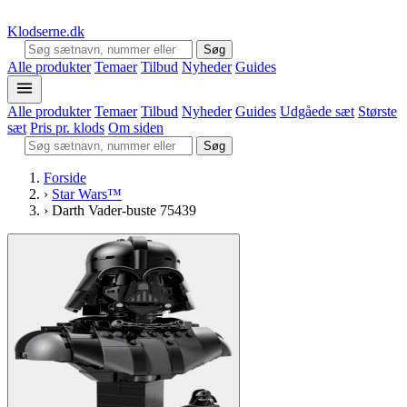
Klodserne
.dk
Søg
Alle produkter
Temaer
Tilbud
Nyheder
Guides
Alle produkter
Temaer
Tilbud
Nyheder
Guides
Udgåede sæt
Største
sæt
Pris pr. klods
Om siden
Søg
Forside
›
Star Wars™
›
Darth Vader-buste 75439