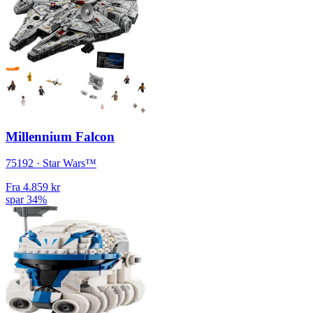
Millennium Falcon
75192 · Star Wars™
Fra
4.859 kr
spar 34%