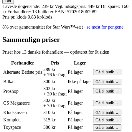
Del
Laveste nogensinde:
239 kr
Vejl. udsalgspris:
449 kr
Du sparer:
160
kr
Forhandlere:
13 butikker
EAN:
5702018062982
Pris pr. klods
0,83 kr/klods
8% over gennemsnittet for Star Wars™-sæt ·
se mest for pengene
Sammenlign priser
Priser hos 13 danske forhandlere — opdateret for 9t siden
Forhandler
Pris
Lager
289 kr
Alternate
Bedste pris
På lager
Gå til butik →
+ 76 kr fragt
Bilka
300 kr
Ikke på lager
Gå til butik →
302 kr
Proshop
På lager
Gå til butik →
+ 39 kr fragt
302 kr
CS Megastore
På lager
Gå til butik →
+ 39 kr fragt
Klodskassen
310 kr
På lager
Gå til butik →
Komplett
315 kr
På lager
Gå til butik →
Toyspace
380 kr
På lager
Gå til butik →