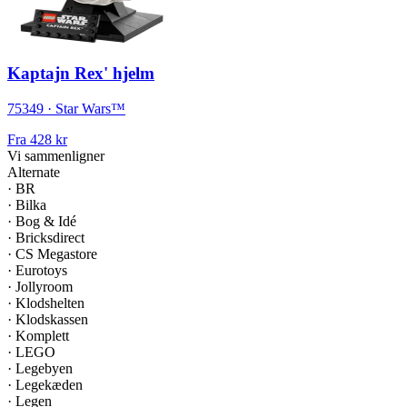
Kaptajn Rex' hjelm
75349 · Star Wars™
Fra
428 kr
Vi sammenligner
Alternate
·
BR
·
Bilka
·
Bog & Idé
·
Bricksdirect
·
CS Megastore
·
Eurotoys
·
Jollyroom
·
Klodshelten
·
Klodskassen
·
Komplett
·
LEGO
·
Legebyen
·
Legekæden
·
Legen