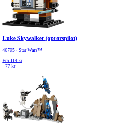
Luke Skywalker (oprørspilot)
40795 · Star Wars™
Fra
119 kr
−77 kr