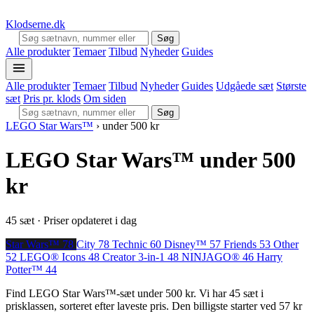
Klodserne
.dk
Søg
Alle produkter
Temaer
Tilbud
Nyheder
Guides
Alle produkter
Temaer
Tilbud
Nyheder
Guides
Udgåede sæt
Største
sæt
Pris pr. klods
Om siden
Søg
LEGO Star Wars™
›
under 500 kr
LEGO Star Wars™ under 500
kr
45 sæt · Priser opdateret i dag
Star Wars™
78
City
78
Technic
60
Disney™
57
Friends
53
Other
52
LEGO® Icons
48
Creator 3-in-1
48
NINJAGO®
46
Harry
Potter™
44
Find LEGO Star Wars™-sæt under 500 kr. Vi har 45 sæt i
prisklassen, sorteret efter laveste pris. Den billigste starter ved 57 kr