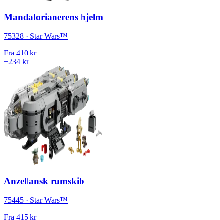
Mandalorianerens hjelm
75328 · Star Wars™
Fra
410 kr
−234 kr
Anzellansk rumskib
75445 · Star Wars™
Fra
415 kr