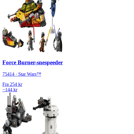
Force Burner-snespeeder
75414 · Star Wars™
Fra
254 kr
−144 kr