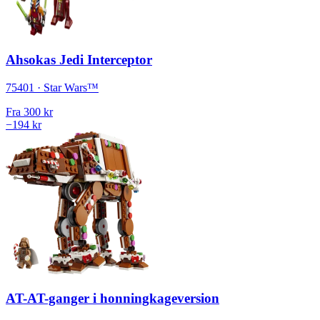
Ahsokas Jedi Interceptor
75401 · Star Wars™
Fra
300 kr
−194 kr
AT-AT-ganger i honningkageversion