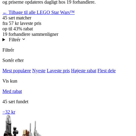
og priserne opdateres dagligt hos 19 forhandlere.
← Tilbage til alle LEGO Star Wars™
45 sæt
matcher
fra 57 kr
laveste pris
op til 43%
rabat
19 forhandlere
sammenligner
Filtrér
Filtrér
Sortér efter
Mest populære
Nyeste
Laveste pris
Højeste rabat
Flest dele
Vis kun
Med rabat
45 sæt fundet
−32 kr