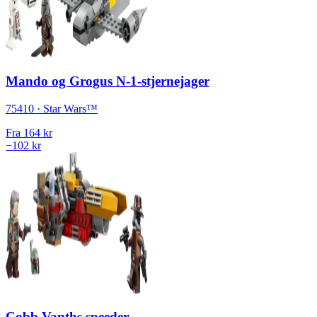
Mando og Grogus N-1-stjernejager
75410 · Star Wars™
Fra
164 kr
−102 kr
Cobb Vanths speeder