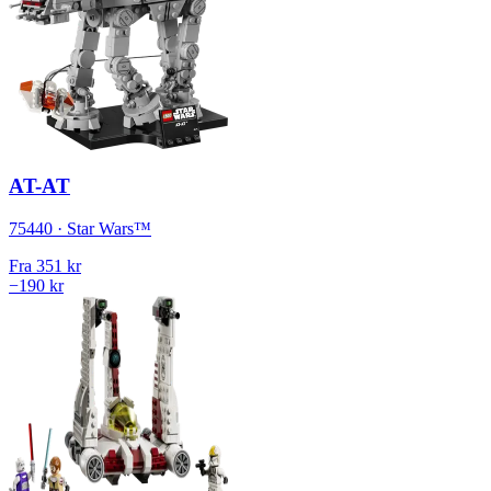
AT-AT
75440 · Star Wars™
Fra
351 kr
−190 kr