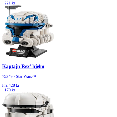
−221 kr
Kaptajn Rex' hjelm
75349 · Star Wars™
Fra
428 kr
−170 kr