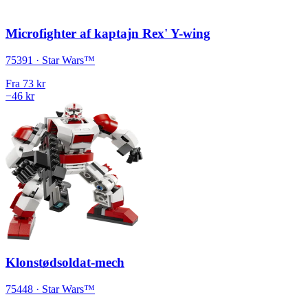
Microfighter af kaptajn Rex' Y-wing
75391 · Star Wars™
Fra
73 kr
−46 kr
Klonstødsoldat-mech
75448 · Star Wars™