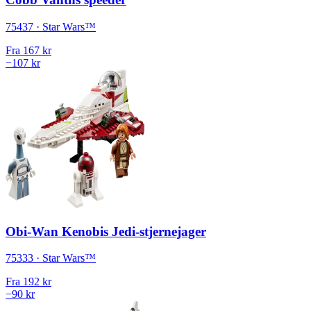
75437 · Star Wars™
Fra
167 kr
−107 kr
Obi-Wan Kenobis Jedi-stjernejager
75333 · Star Wars™
Fra
192 kr
−90 kr