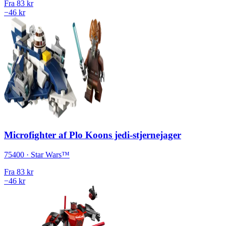
Fra
83 kr
−46 kr
Microfighter af Plo Koons jedi-stjernejager
75400 · Star Wars™
Fra
83 kr
−46 kr