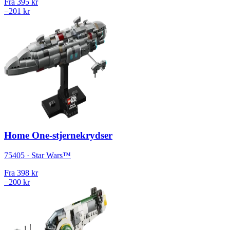
Fra
395 kr
−201 kr
Home One-stjernekrydser
75405 · Star Wars™
Fra
398 kr
−200 kr