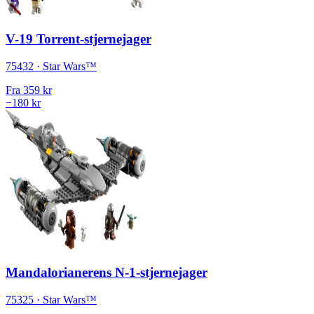
V-19 Torrent-stjernejager
75432 · Star Wars™
Fra
359 kr
−180 kr
Mandalorianerens N-1-stjernejager
75325 · Star Wars™