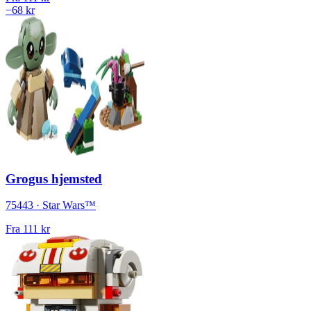
−68 kr
Grogus hjemsted
75443 · Star Wars™
Fra
111 kr