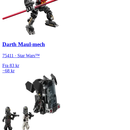
Darth Maul-mech
75411 · Star Wars™
Fra
83 kr
−68 kr