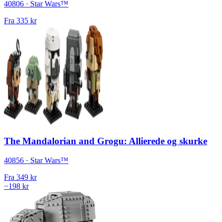
40806 · Star Wars™
Fra
335 kr
The Mandalorian and Grogu: Allierede og skurke
40856 · Star Wars™
Fra
349 kr
−198 kr